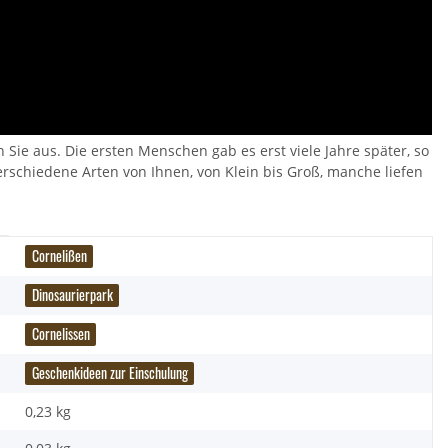
scheltier - Pocketkins Eco
Brixies Baustein Kuh
 Sie aus. Die ersten Menschen gab es erst viele Jahre später, so
6,95 €
*
- Rabe
schiedene Arten von Ihnen, von Klein bis Groß, manche liefen
,90 €
*
Cornelißen
Dinosaurierpark
Cornelissen
Geschenkideen zur Einschulung
0,23 kg