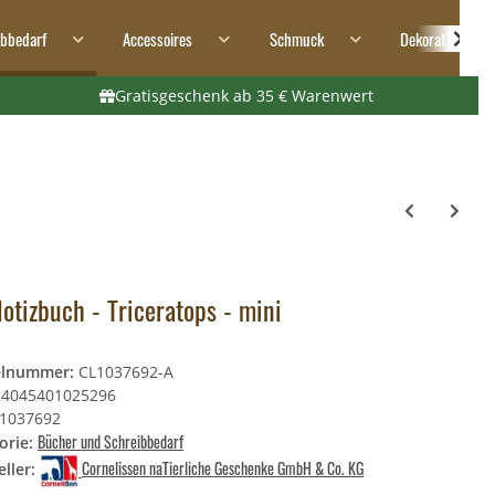
ibbedarf
Accessoires
Schmuck
Dekoration
Gratisgeschenk ab 35 € Warenwert
otizbuch - Triceratops - mini
elnummer:
CL1037692-A
4045401025296
1037692
Bücher und Schreibbedarf
orie:
Cornelissen naTierliche Geschenke GmbH & Co. KG
ller: