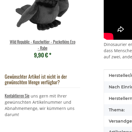
Wild Republic - Kuscheltier - Pocketkins Eco
Brixies Baustein Ku
Dinosaurier en
6,95 €
*
- Rabe
dass Menschen
9,90 €
*
auf zwei, ande
Produkteig
Wert
Hersteller/
Gewünschter Artikel ist nicht in der
gewünschten Menge verfügbar?
Nach Einri
Kontaktieren Sie
uns gern mit Ihrer
Hersteller
gewünschten Artikelnummer und
Abnahmemenge, wir kümmern uns
Thema:
darum!
Versandge
Artikelgew