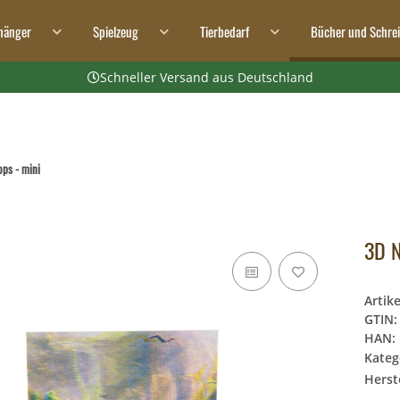
hänger
Spielzeug
Tierbedarf
Bücher und Schre
Schneller Versand aus Deutschland
ops - mini
3D N
Artik
GTIN:
HAN:
Kateg
Herste