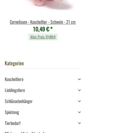
Cornelissen - Kuscheltier - Schwein - 21 cm
Federspiel "Adila" - Kaninch
10,49 €
*
Holzgriff - 475g
17,00 €
*
Alter Preis:
11,90 €
Alter Preis:
33,90 €
Kategorien
Kuscheltiere
Lieblingstiere
Schlüsselanhänger
Spielzeug
Tierbedarf