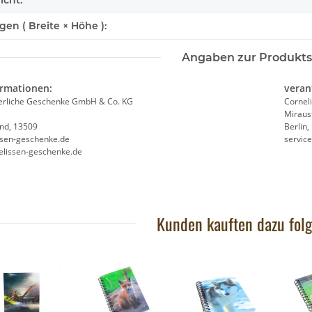
n ( Breite × Höhe ):
Angaben zur Produkts
ormationen:
veran
ierliche Geschenke GmbH & Co. KG
Cornel
Miraus
and, 13509
Berlin
ssen-geschenke.de
servic
elissen-geschenke.de
Kunden kauften dazu folg