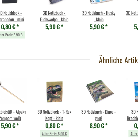
D Notizblock -
3D Notizbuch -
3D Notizbuch - Husky
3D Noti
eranodon - mini
Fuchswelpe - klein
- klein
0,80 €
*
5,90 €
*
5,90 €
*
5
lter Preis:
5,90 €
Ähnliche Artik
bleistift - Alpaka
3D Notizblock - T-Rex
3D Notizbuch - Dinos -
3D N
Pompom weiß
Kopf - klein
groß
Brachi
5,90 €
*
0,80 €
*
8,90 €
*
0
Alter Preis:
5,90 €
Alter