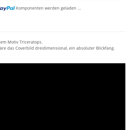
Komponenten werden geladen ...
ng...
dem Motiv Triceratops.
re das Coverbild dreidimensional, ein absoluter Blickfang.