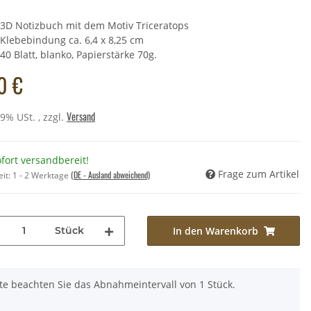
3D Notizbuch mit dem Motiv Triceratops
Klebebindung ca. 6,4 x 8,25 cm
la" - Kaninchenbalg mit
40 Blatt, blanko, Papierstärke 70g.
griff - 475g
0 €
,00 €
*
Preis:
33,90 €
Versand
19% USt. , zzgl.
fort versandbereit!
Frage zum Artikel
(DE - Ausland abweichend)
eit:
1 - 2 Werktage
Stück
In den Warenkorb
tte beachten Sie das Abnahmeintervall von 1 Stück.