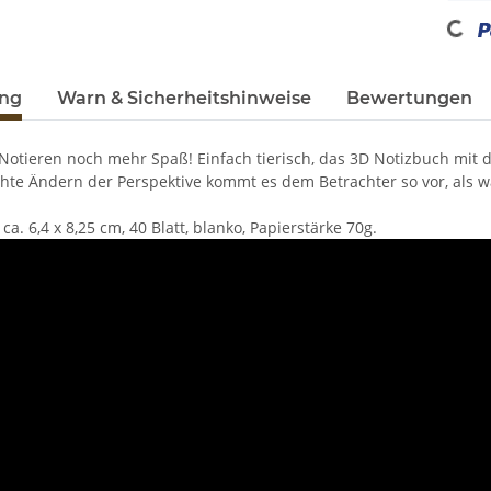
Loadi
ung
Warn & Sicherheitshinweise
Bewertungen
Notieren noch mehr Spaß! Einfach tierisch, das 3D Notizbuch mit 
chte Ändern der Perspektive kommt es dem Betrachter so vor, als wä
a. 6,4 x 8,25 cm, 40 Blatt, blanko, Papierstärke 70g.