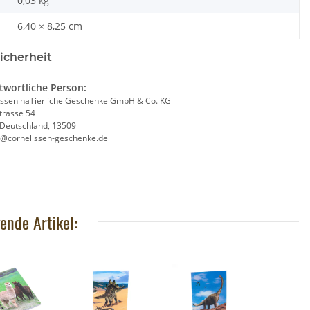
0,03
kg
6,40 × 8,25 cm
icherheit
twortliche Person:
issen naTierliche Geschenke GmbH & Co. KG
trasse 54
, Deutschland, 13509
e@cornelissen-geschenke.de
ende Artikel: