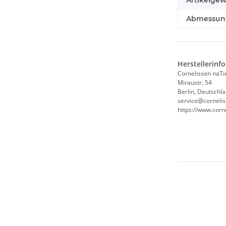
Abmessunge
Herstellerinf
Cornelissen naT
Miraustr. 54
Berlin, Deutschl
service@corneli
https://www.corn