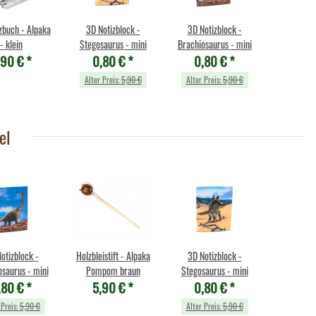
zbuch - Alpaka
3D Notizblock -
3D Notizblock -
- klein
Stegosaurus - mini
Brachiosaurus - mini
,90 €
*
0,80 €
*
0,80 €
*
Alter Preis:
5,90 €
Alter Preis:
5,90 €
el
otizblock -
Holzbleistift - Alpaka
3D Notizblock -
osaurus - mini
Pompom braun
Stegosaurus - mini
,80 €
*
5,90 €
*
0,80 €
*
 Preis:
5,90 €
Alter Preis:
5,90 €