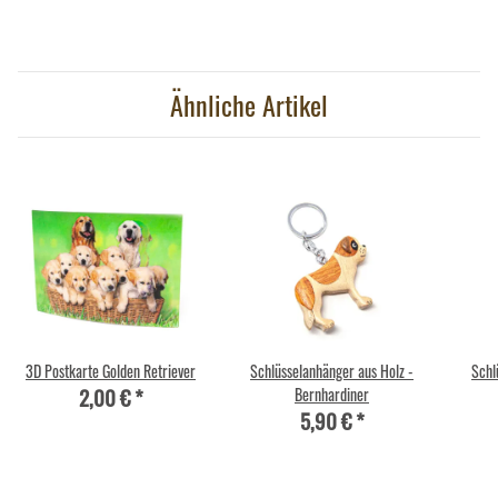
Ähnliche Artikel
3D Postkarte Golden Retriever
Schlüsselanhänger aus Holz -
Schl
2,00 €
*
Bernhardiner
5,90 €
*