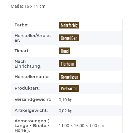
Maße: 16 x 11 cm
Produkteigenschaft
Wert
Mehrfarbig
Farbe:
Hersteller/Anbiet
Cornelißen
er:
Hund
Tierart:
Nach
Tierheim
Einrichtung:
Cornelissen
Herstellername:
Postkarten
Produktart:
Versandgewicht:
0,10 kg
Artikelgewicht:
0,02
kg
Abmessungen (
11,00 × 16,00 × 1,00 cm
Länge × Breite ×
Höhe ):