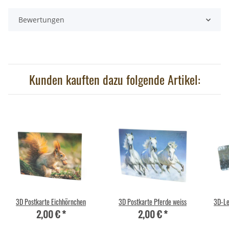
Bewertungen
Kunden kauften dazu folgende Artikel:
3D Postkarte Eichhörnchen
3D Postkarte Pferde weiss
3D-Le
2,00 €
*
2,00 €
*