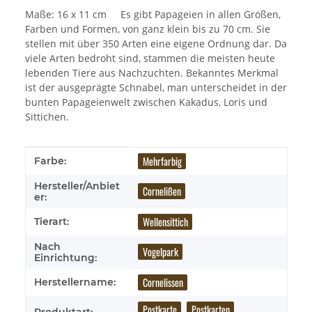
Maße: 16 x 11 cm Es gibt Papageien in allen Größen,
Farben und Formen, von ganz klein bis zu 70 cm. Sie
stellen mit über 350 Arten eine eigene Ordnung dar. Da
viele Arten bedroht sind, stammen die meisten heute
lebenden Tiere aus Nachzuchten. Bekanntes Merkmal
ist der ausgeprägte Schnabel, man unterscheidet in der
bunten Papageienwelt zwischen Kakadus, Loris und
Sittichen.
Produkteigenschaft
Wert
Mehrfarbig
Farbe:
Hersteller/Anbiet
Cornelißen
er:
Wellensittich
Tierart:
Nach
Vogelpark
Einrichtung:
Cornelissen
Herstellername:
Postkarte
Postkarten