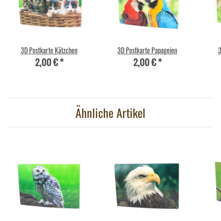
3D Postkarte Kätzchen
3D Postkarte Papageien
3
2,00 €
*
2,00 €
*
Ähnliche Artikel