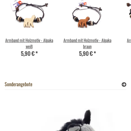
Armband mit Holzmotiv - Alpaka
Armband mit Holzmotiv - Alpaka
Ar
weiß
braun
5,90 €
*
5,90 €
*
Sonderangebote