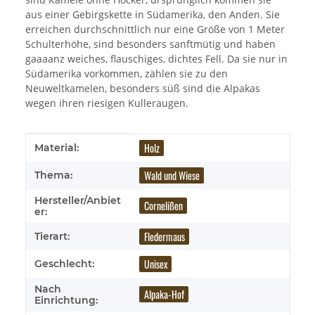
aus einer Gebirgskette in Südamerika, den Anden. Sie
erreichen durchschnittlich nur eine Größe von 1 Meter
Schulterhöhe, sind besonders sanftmütig und haben
gaaaanz weiches, flauschiges, dichtes Fell. Da sie nur in
Südamerika vorkommen, zählen sie zu den
Neuweltkamelen, besonders süß sind die Alpakas
wegen ihren riesigen Kulleraugen.
Produkteigenschaft
Wert
Holz
Material:
Wald und Wiese
Thema:
Hersteller/Anbiet
Cornelißen
er:
Fledermaus
Tierart:
Unisex
Geschlecht:
Nach
Alpaka-Hof
Einrichtung: