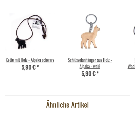
Kette mit Holz - Alpaka schwarz
Schlüsselanhänger aus Holz -
5,90 €
*
Alpaka - weiß
Wach
5,90 €
*
Ähnliche Artikel