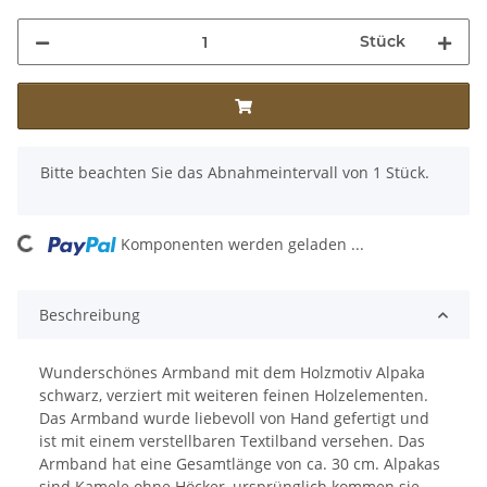
Stück
x
Bitte beachten Sie das Abnahmeintervall von 1 Stück.
ding...
Komponenten werden geladen ...
Beschreibung
Wunderschönes Armband mit dem Holzmotiv Alpaka
schwarz, verziert mit weiteren feinen Holzelementen.
Das Armband wurde liebevoll von Hand gefertigt und
ist mit einem verstellbaren Textilband versehen. Das
Armband hat eine Gesamtlänge von ca. 30 cm. Alpakas
sind Kamele ohne Höcker, ursprünglich kommen sie