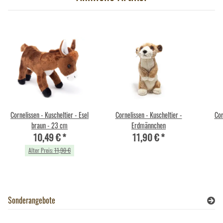
Cornelissen - Kuscheltier - Esel
Cornelissen - Kuscheltier -
Cor
braun - 23 cm
Erdmännchen
10,49 €
*
11,90 €
*
Alter Preis:
11,90 €
Sonderangebote