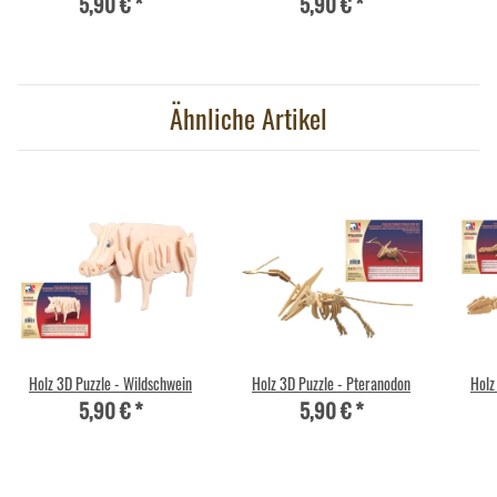
5,90 €
*
5,90 €
*
Ähnliche Artikel
Holz 3D Puzzle - Wildschwein
Holz 3D Puzzle - Pteranodon
Holz
5,90 €
*
5,90 €
*