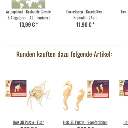
Artenplakat - Krokodile Gaviale
Cornelissen - Kuscheltier -
Tier-
& Alligatoren - A2 - laminiert
Krokodil - 27 cm
13,99 €
*
11,90 €
*
Kunden kauften dazu folgende Artikel:
Holz 3D Puzzle - Fisch
Holz 3D Puzzle - Seepferdchen
Hol