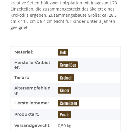
kreative Set enthält zwei Holzplatten mit insgesamt 73
Einzelteilen, die zusammengesteckt das Skelett eines
Krokodils ergeben. Zusammengebaute Größe: ca. 28,5
cm x 11,5 cm x 8,4 cm Nicht für Kinder unter 3 Jahren
geeignet.
Produkteigenschaft
Wert
Holz
Material:
Hersteller/Anbiet
Cornelißen
er:
Krokodil
Tierart:
Altersempfehlun
Kinder
g:
Cornelissen
Herstellername:
Puzzle
Produktart:
Versandgewicht:
0,50 kg