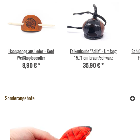
Haarspange aus Leder - Kopf
Falkenhaube "Adila" - Umfang
Schlü
Weißkopfseeadler
15.71 cm braun/schwarz
F
8,90 €
*
35,90 €
*
Sonderangebote