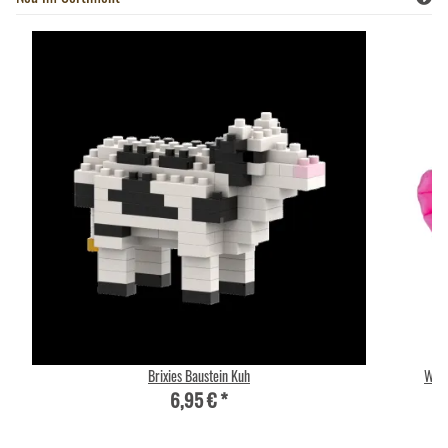
Brixies Baustein Kuh
Wild
6,95 €
*