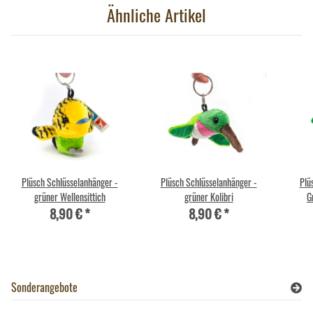
Ähnliche Artikel
Plüsch Schlüsselanhänger -
Plüsch Schlüsselanhänger -
Plü
grüner Wellensittich
grüner Kolibri
G
8,90 €
*
8,90 €
*
Sonderangebote