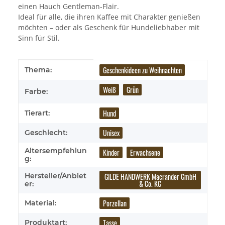
einen Hauch Gentleman-Flair.
Ideal für alle, die ihren Kaffee mit Charakter genießen
möchten – oder als Geschenk für Hundeliebhaber mit
Sinn für Stil.
Produkteigenschaft
Wert
Geschenkideen zu Weihnachten
Thema:
Weiß
Grün
Farbe:
Hund
Tierart:
Unisex
Geschlecht:
Altersempfehlun
Kinder
Erwachsene
g:
GILDE HANDWERK Macrander GmbH
Hersteller/Anbiet
& Co. KG
er:
Porzellan
Material:
Tasse
Produktart: