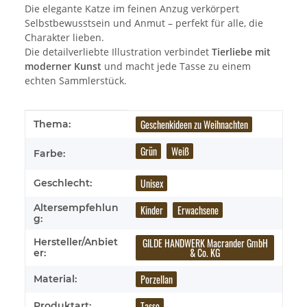
Die elegante Katze im feinen Anzug verkörpert
Selbstbewusstsein und Anmut – perfekt für alle, die
Charakter lieben.
Die detailverliebte Illustration verbindet
Tierliebe mit
moderner Kunst
und macht jede Tasse zu einem
echten Sammlerstück.
Produkteigenschaft
Wert
Geschenkideen zu Weihnachten
Thema:
Grün
Weiß
Farbe:
Unisex
Geschlecht:
Altersempfehlun
Kinder
Erwachsene
g:
GILDE HANDWERK Macrander GmbH
Hersteller/Anbiet
& Co. KG
er:
Porzellan
Material:
Tasse
Produktart: