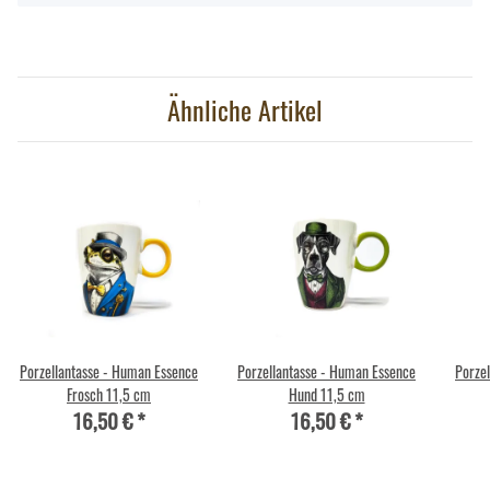
Ähnliche Artikel
Porzellantasse - Human Essence
Porzellantasse - Human Essence
Porze
Frosch 11,5 cm
Hund 11,5 cm
16,50 €
*
16,50 €
*