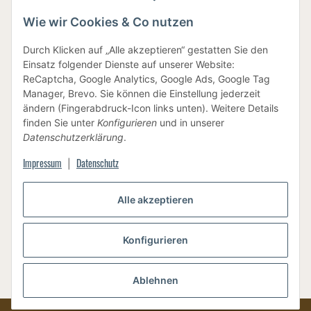
Wie wir Cookies & Co nutzen
IHRE DATEN SIND SICHER
Durch Klicken auf „Alle akzeptieren“ gestatten Sie den
Einsatz folgender Dienste auf unserer Website:
ReCaptcha, Google Analytics, Google Ads, Google Tag
Manager, Brevo. Sie können die Einstellung jederzeit
ändern (Fingerabdruck-Icon links unten). Weitere Details
finden Sie unter
Konfigurieren
und in unserer
BEWUSSTE VERPACKUNG
Datenschutzerklärung
.
Impressum
Datenschutz
|
Vertrag widerrufen
Alle akzeptieren
Konfigurieren
Versand
Ablehnen
* Alle Preise inkl. gesetzlicher USt., zzgl.