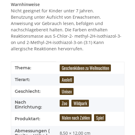
Warnhinweise
Nicht geeignet für Kinder unter 7 Jahren.
Benutzung unter Aufsicht von Erwachsenen.
Anweisung vor Gebrauch lesen, befolgen und
nachschlagebereit halten. Die Farben enthalten
Reaktionsmasse aus 5-Chlor-2- methyl-2H-isothiazol-3-
on und 2-Methyl-2H-isothiazol-3-on (3:1) Kann
allergische Reaktionen hervorrufen.
Produkteigenschaft
Wert
Geschenkideen zu Weihnachten
Thema:
Axolotl
Tierart:
Unisex
Geschlecht:
Nach
Zoo
Wildpark
Einrichtung:
Malen nach Zahlen
Spiel
Produktart:
Abmessungen (
8,50 × 12,00 cm