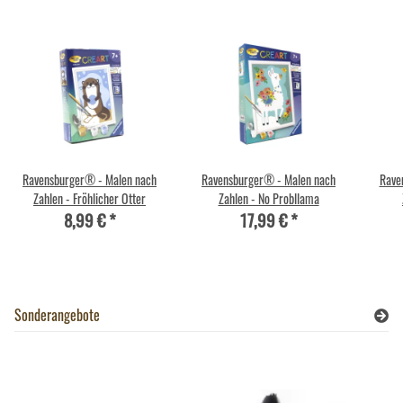
Ravensburger® - Malen nach
Ravensburger® - Malen nach
Rave
Zahlen - Fröhlicher Otter
Zahlen - No Probllama
8,99 €
*
17,99 €
*
Sonderangebote