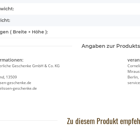
wicht:
icht:
n ( Breite × Höhe ):
Angaben zur Produkts
ocketkins Eco
Brixies Baustein Schaf
Brixies
ormationen:
veran
6,95 €
*
7
ierliche Geschenke GmbH & Co. KG
Cornel
Miraus
and, 13509
Berlin
ssen-geschenke.de
servic
elissen-geschenke.de
Zu diesem Produkt empfeh