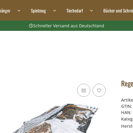
hänger
Spielzeug
Tierbedarf
Bücher und Schre
Schneller Versand aus Deutschland
Rege
Artik
GTIN:
HAN:
Kateg
Herste