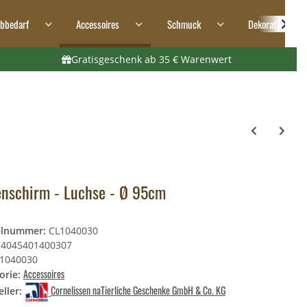
ibbedarf
Accessoires
Schmuck
Dekoration
Gratisgeschenk ab 35 € Warenwert
nschirm - Luchse - Ø 95cm
elnummer:
CL1040030
4045401400307
1040030
Accessoires
orie:
Cornelissen naTierliche Geschenke GmbH & Co. KG
ller: