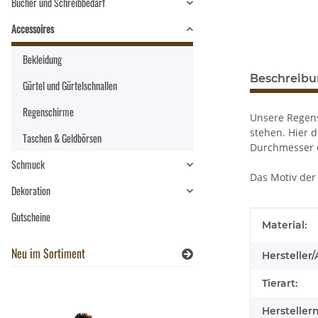
Bücher und Schreibbedarf
Accessoires
Bekleidung
Beschreib
Gürtel und Gürtelschnallen
Regenschirme
Unsere Regens
stehen. Hier 
Taschen & Geldbörsen
Durchmesser d
Schmuck
Das Motiv der
Dekoration
Gutscheine
Produkteig
Wert
Material:
Neu im Sortiment
Hersteller/
Tierart:
Hersteller