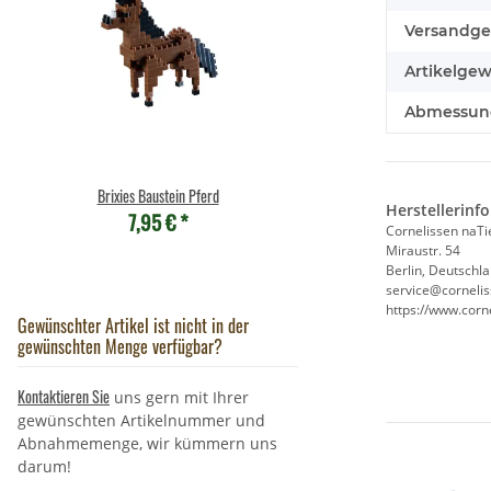
Versandge
Artikelgew
Abmessunge
Brixies Baustein Pferd
Wild Republic - Kuscheltier - P
Herstellerinf
7,95 €
*
- Rabe
Cornelissen naT
9,90 €
*
Miraustr. 54
Berlin, Deutschl
service@corneli
https://www.corn
Gewünschter Artikel ist nicht in der
gewünschten Menge verfügbar?
Kontaktieren Sie
uns gern mit Ihrer
gewünschten Artikelnummer und
Abnahmemenge, wir kümmern uns
darum!