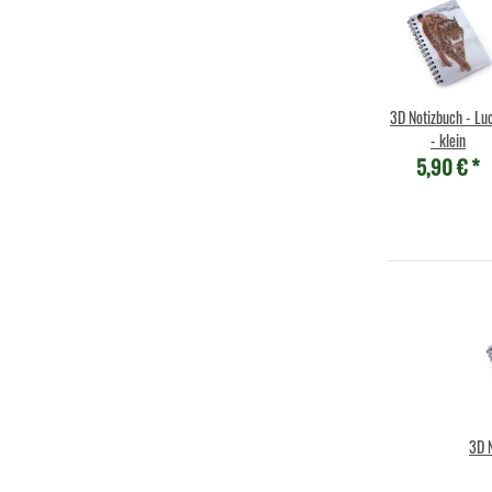
3D Notizbuch - Lu
- klein
5,90 €
*
3D 