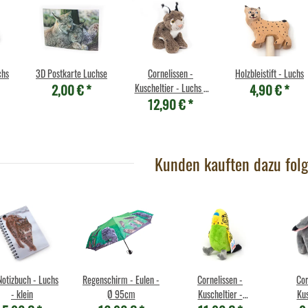
chs
3D Postkarte Luchse
Cornelissen -
Holzbleistift - Luchs
2,00 €
*
4,90 €
*
Kuscheltier - Luchs -
12,90 €
*
20 cm
Kunden kauften dazu folg
Notizbuch - Luchs
Regenschirm - Eulen -
Cornelissen -
Cor
- klein
Ø 95cm
Kuscheltier -
Kus