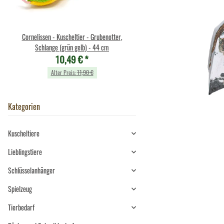
Cornelissen - Kuscheltier - Grubenotter,
Federspiel "Adila" - Kaninch
Schlange (grün gelb) - 44 cm
Holzgriff - 475g
10,49 €
*
17,00 €
*
Alter Preis:
11,90 €
Alter Preis:
33,90 €
Kategorien
Kuscheltiere
Lieblingstiere
Schlüsselanhänger
Spielzeug
Tierbedarf