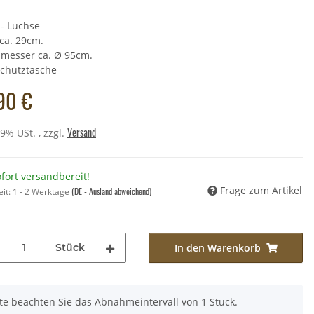
 - Luchse
ca. 29cm.
la" - Kaninchenbalg mit
messer ca. Ø 95cm.
griff - 475g
 Schutztasche
,00 €
*
90 €
Preis:
33,90 €
Versand
19% USt. , zzgl.
fort versandbereit!
Frage zum Artikel
(DE - Ausland abweichend)
eit:
1 - 2 Werktage
Stück
In den Warenkorb
tte beachten Sie das Abnahmeintervall von 1 Stück.