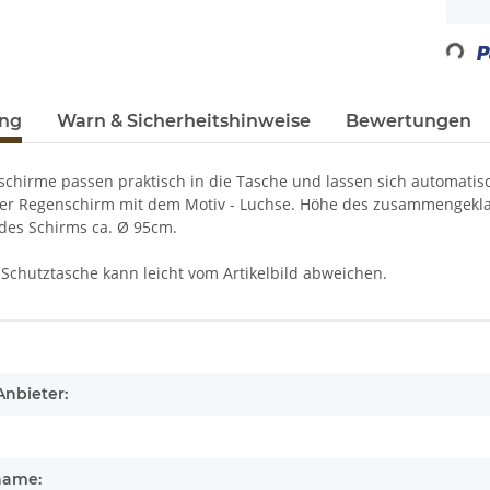
Loading...
ung
Warn & Sicherheitshinweise
Bewertungen
chirme passen praktisch in die Tasche und lassen sich automatisc
der Regenschirm mit dem Motiv - Luchse. Höhe des zusammengekl
es Schirms ca. Ø 95cm.
 Schutztasche kann leicht vom Artikelbild abweichen.
enschaft
Anbieter:
name: