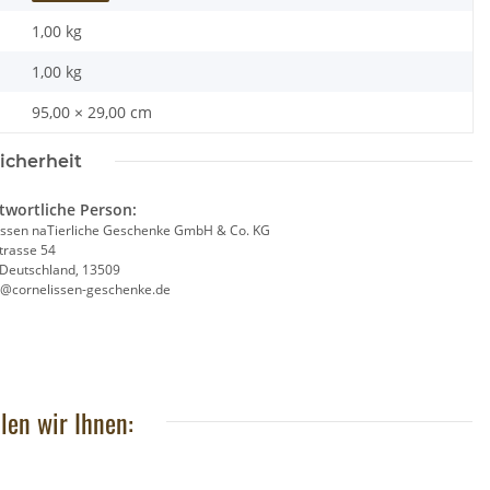
1,00 kg
1,00
kg
95,00 × 29,00 cm
icherheit
 Baustein Pferd
Wild Republic - Kuscheltier - Pocketkins Eco
twortliche Person:
,95 €
*
- Rabe
issen naTierliche Geschenke GmbH & Co. KG
9,90 €
*
trasse 54
, Deutschland, 13509
e@cornelissen-geschenke.de
len wir Ihnen: