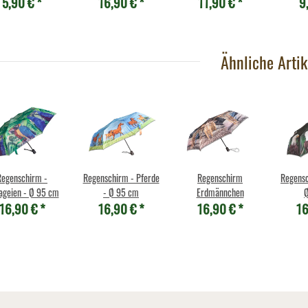
5,90 €
*
16,90 €
*
11,90 €
*
9
Wellensittich grün
Kan
Hängeo
Ähnliche Artik
Regenschirm -
Regenschirm - Pferde
Regenschirm
Regensc
ageien - Ø 95 cm
- Ø 95 cm
Erdmännchen
16,90 €
*
16,90 €
*
16,90 €
*
16