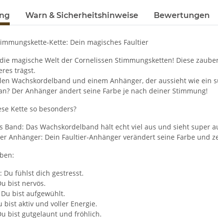
ung
Warn & Sicherheitshinweise
Bewertungen
timmungskette-Kette: Dein magisches Faultier
 die magische Welt der Cornelissen Stimmungsketten! Diese zauberha
res trägst.
len Wachskordelband und einem Anhänger, der aussieht wie ein süße
an? Der Anhänger ändert seine Farbe je nach deiner Stimmung!
se Kette so besonders?
s Band: Das Wachskordelband hält echt viel aus und sieht super a
r Anhänger: Dein Faultier-Anhänger verändert seine Farbe und zei
ben:
: Du fühlst dich gestresst.
Du bist nervös.
: Du bist aufgewühlt.
u bist aktiv und voller Energie.
Du bist gutgelaunt und fröhlich.