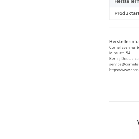
Hersteller
Produktart
Herstellerinf
Cornelissen naT
Miraustr. 54
Berlin, Deutschl
service@corneli
https://www.corn