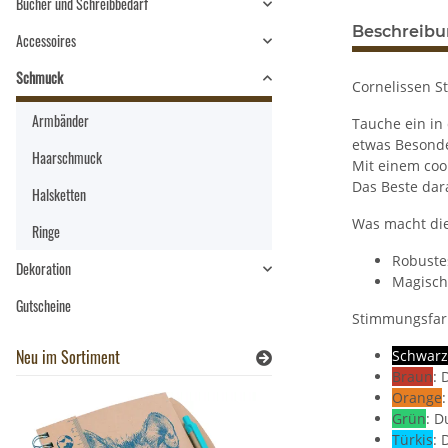
Bücher und Schreibbedarf
Beschreib
Accessoires
Schmuck
Cornelissen S
Armbänder
Tauche ein in
etwas Besonde
Haarschmuck
Mit einem coo
Das Beste dar
Halsketten
Was macht die
Ringe
Robuste
Dekoration
Magische
Gutscheine
Stimmungsfar
Neu im Sortiment
Schwarz
Braun
: 
Orange
Grün
: D
Türkis
: 