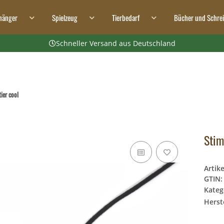
hänger
Spielzeug
Tierbedarf
Bücher und Schre
Schneller Versand aus Deutschland
ier cool
Stim
Artik
GTIN:
Kateg
Herste