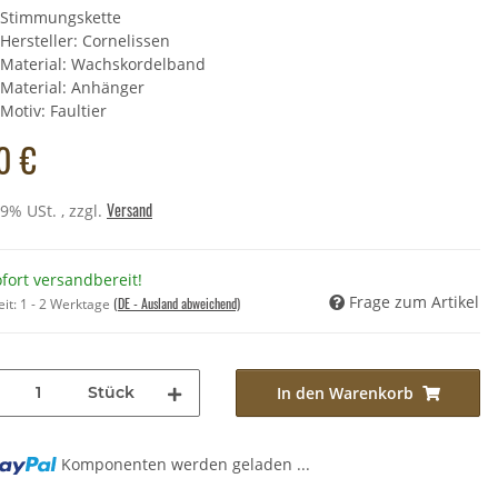
Stimmungskette
Hersteller: Cornelissen
Material: Wachskordelband
heltier - Schwein - 21 cm
Material: Anhänger
,49 €
*
Motiv: Faultier
Preis:
11,90 €
0 €
Versand
19% USt. , zzgl.
fort versandbereit!
Frage zum Artikel
(DE - Ausland abweichend)
eit:
1 - 2 Werktage
Stück
In den Warenkorb
Komponenten werden geladen ...
...