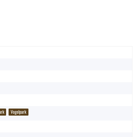
Notizbuch - Wolf - A5 -
Wild Republic - Kuscheltier - ECO
recycelt
Cuddlekins - Blobfisch
,90 €
*
21,90 €
*
ark
Vogelpark