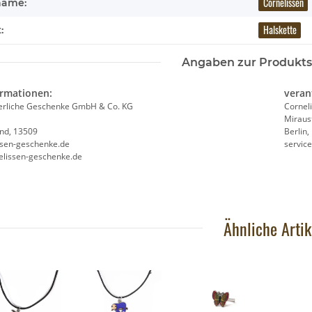
Cornelissen
name:
Halskette
:
Angaben zur Produkts
ormationen:
veran
ierliche Geschenke GmbH & Co. KG
Cornel
Miraus
and, 13509
Berlin
ssen-geschenke.de
servic
elissen-geschenke.de
Ähnliche Artik