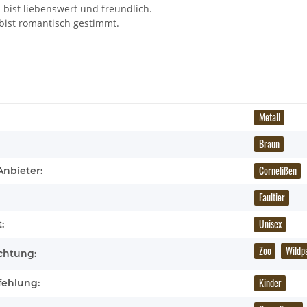
u bist liebenswert und freundlich.
 bist romantisch gestimmt.
enschaft
Metall
er - ECO
Brixies Baustein Schaf
Nature Planet - 
6,95 €
*
ch
Braun
8
Cornelißen
Anbieter:
Faultier
Unisex
:
Zoo
Wildp
chtung:
Kinder
fehlung: