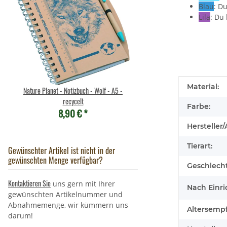
Blau
: D
Lila
: Du
Produkteig
Wert
Material:
Nature Planet - Notizbuch - Wolf - A5 -
Wild Republic - Kuschelti
recycelt
Cuddlekins - Blobfis
Farbe:
8,90 €
*
21,90 €
*
Hersteller/
Tierart:
Gewünschter Artikel ist nicht in der
gewünschten Menge verfügbar?
Geschlecht
Kontaktieren Sie
uns gern mit Ihrer
Nach Einri
gewünschten Artikelnummer und
Abnahmemenge, wir kümmern uns
Altersemp
darum!