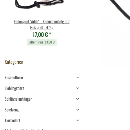
Federspiel "Adila" - Kaninchenbalg mit
Cornelissen - Kuscheltier - Sc
10,49 €
*
Holzgriff - 475g
17,00 €
*
Alter Preis:
11,90 €
Alter Preis:
33,90 €
Kategorien
Kuscheltiere
Lieblingstiere
Schlüsselanhänger
Spielzeug
Tierbedarf