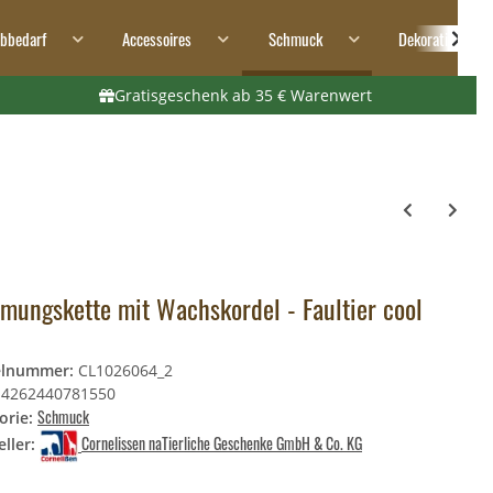
ibbedarf
Accessoires
Schmuck
Dekoration
Gratisgeschenk ab 35 € Warenwert
mungskette mit Wachskordel - Faultier cool
elnummer:
CL1026064_2
4262440781550
Schmuck
orie:
Cornelissen naTierliche Geschenke GmbH & Co. KG
ller: