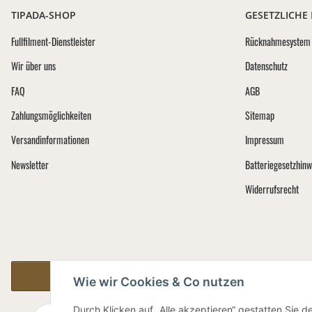
TIPADA-SHOP
GESETZLICHE
Fullfilment-Dienstleister
Rücknahmesystem 
Wir über uns
Datenschutz
FAQ
AGB
Zahlungsmöglichkeiten
Sitemap
Versandinformationen
Impressum
Newsletter
Batteriegesetzhinw
Widerrufsrecht
Vertrag widerrufen
Wie wir Cookies & Co nutzen
Durch Klicken auf „Alle akzeptieren“ gestatten Sie 