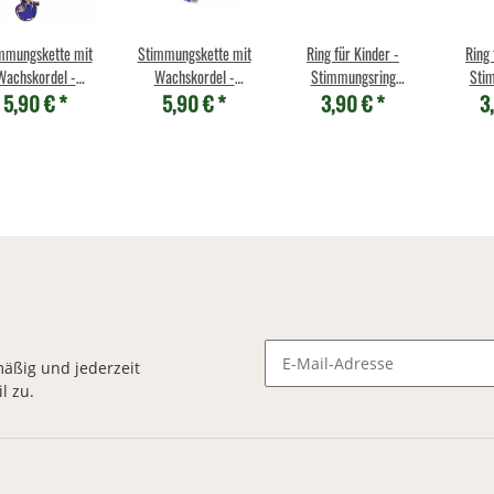
mmungskette mit
Stimmungskette mit
Ring für Kinder -
Ring 
Wachskordel -
Wachskordel -
Stimmungsring
Sti
5,90 €
*
5,90 €
*
3,90 €
*
3
aultier hängend
Faultier müde
Schmetterling Motiv 1
Schmett
äßig und jederzeit
l zu.
Newsletter Abonnieren