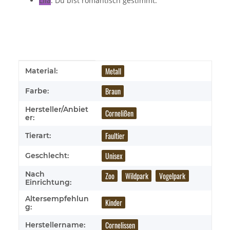
Lila
: Du bist romantisch gestimmt.
Produkteigenschaft
Wert
Metall
Material:
Braun
Farbe:
Hersteller/Anbiet
Cornelißen
er:
Faultier
Tierart:
Unisex
Geschlecht:
Nach
Zoo
Wildpark
Vogelpark
Einrichtung:
Altersempfehlun
Kinder
g:
Cornelissen
Herstellername: