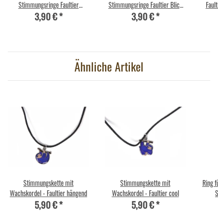
Stimmungsringe Faultier
Stimmungsringe Faultier Blick
Faul
3,90 €
*
3,90 €
*
hängend 1,5 cm ø
1,7 cm ø
Ähnliche Artikel
Stimmungskette mit
Stimmungskette mit
Ring f
Wachskordel - Faultier hängend
Wachskordel - Faultier cool
S
5,90 €
*
5,90 €
*