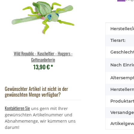
Produkteig
Wert
Hersteller/
Tierart:
Geschlecht
Wild Republic - Kuscheltier - Huggers -
Brixies Baustein Sch
7,95 €
*
Gottesanbeterin
Nach Einri
13,90 €
*
Altersemp
Gewünschter Artikel ist nicht in der
Hersteller
gewünschten Menge verfügbar?
Produktart
Kontaktieren Sie
uns gern mit Ihrer
Versandge
gewünschten Artikelnummer und
Abnahmemenge, wir kümmern uns
Artikelgew
darum!