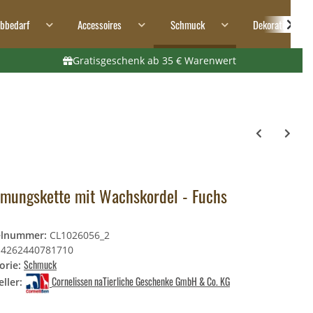
ibbedarf
Accessoires
Schmuck
Dekoration
Gratisgeschenk ab 35 € Warenwert
mungskette mit Wachskordel - Fuchs
elnummer:
CL1026056_2
4262440781710
Schmuck
orie:
Cornelissen naTierliche Geschenke GmbH & Co. KG
ller: