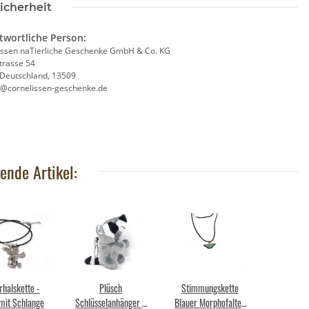
icherheit
twortliche Person:
issen naTierliche Geschenke GmbH & Co. KG
trasse 54
, Deutschland, 13509
e@cornelissen-geschenke.de
ende Artikel:
rhalskette -
Plüsch
Stimmungskette
mit Schlange
Schlüsselanhänger -
Blauer Morphofalter