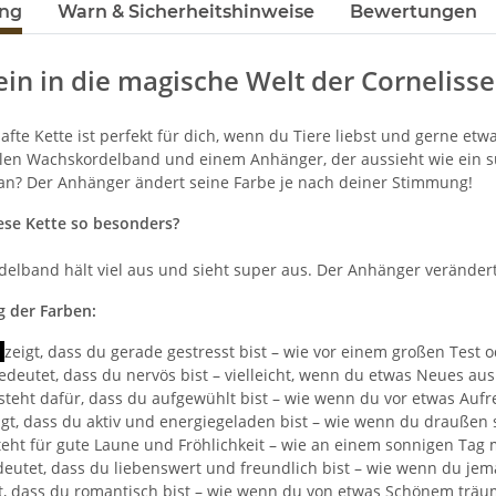
ung
Warn & Sicherheitshinweise
Bewertungen
ein in die magische Welt der Corneliss
fte Kette ist perfekt für dich, wenn du Tiere liebst und gerne etw
len Wachskordelband und einem Anhänger, der aussieht wie ein süße
an? Der Anhänger ändert seine Farbe je nach deiner Stimmung!
se Kette so besonders?
elband hält viel aus und sieht super aus. Der Anhänger verändert 
 der Farben:
z
zeigt, dass du gerade gestresst bist – wie vor einem großen Test o
edeutet, dass du nervös bist – vielleicht, wenn du etwas Neues aus
steht dafür, dass du aufgewühlt bist – wie wenn du vor etwas Auf
igt, dass du aktiv und energiegeladen bist – wie wenn du draußen 
teht für gute Laune und Fröhlichkeit – wie an einem sonnigen Tag 
eutet, dass du liebenswert und freundlich bist – wie wenn du je
t, dass du romantisch bist – wie wenn du von etwas Schönem träu