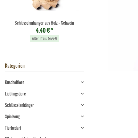
Schlüsselanhänger aus Holz - Schwein
Cornelissen - Kuscheltier - 
4,40 €
*
weiß - 14 cm
10,49 €
*
Alter Preis:
5,90 €
Alter Preis:
11,90 €
Kategorien
Kuscheltiere
Lieblingstiere
Schlüsselanhänger
Spielzeug
Tierbedarf