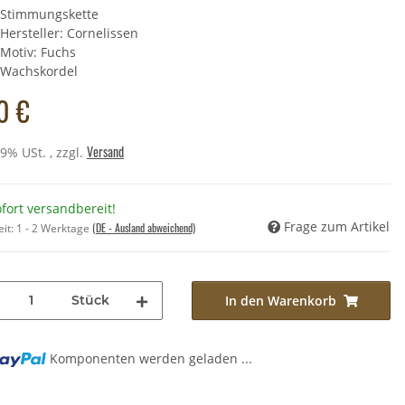
Stimmungskette
Hersteller: Cornelissen
Motiv: Fuchs
scheltier - Schnee-Eule
Wachskordel
ß - 14 cm
0 €
,49 €
*
Preis:
11,90 €
Versand
19% USt. , zzgl.
fort versandbereit!
Frage zum Artikel
(DE - Ausland abweichend)
eit:
1 - 2 Werktage
Stück
In den Warenkorb
Komponenten werden geladen ...
..