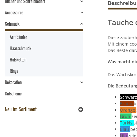
Bücher und Schreibbedarf
Beschreib
Accessoires
Tauche 
Schmuck
Armbänder
Diese zauberha
Mit einem coo
Haarschmuck
Das Beste dar
Halsketten
Was macht die
Ringe
Das Wachskord
Dekoration
Die Bedeutung
Gutscheine
Schwar
Braun
b
Neu im Sortiment
Orange
Grün
ze
Türkis
s
Blau
bed
Lila
zeig