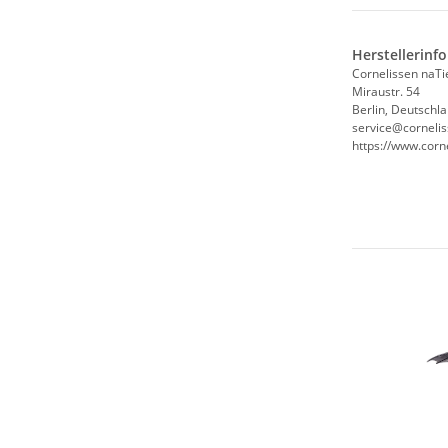
Herstellerinf
Cornelissen naT
Miraustr. 54
Berlin, Deutschl
service@corneli
https://www.corn