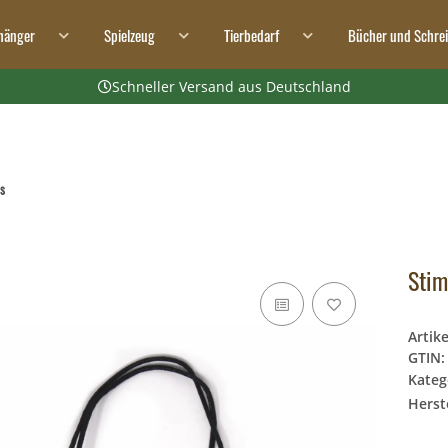
hänger
Spielzeug
Tierbedarf
Bücher und Schre
Schneller Versand aus Deutschland
s
Stim
Artik
GTIN:
Kateg
Herste