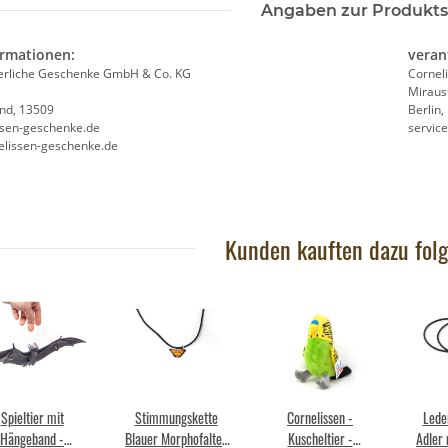
Angaben zur Produkts
ormationen:
veran
ierliche Geschenke GmbH & Co. KG
Cornel
Miraus
and, 13509
Berlin
ssen-geschenke.de
servic
elissen-geschenke.de
Kunden kauften dazu folg
Spieltier mit
Stimmungskette
Cornelissen -
Lede
Hängeband -
Blauer Morphofalter
Kuscheltier -
Adler 