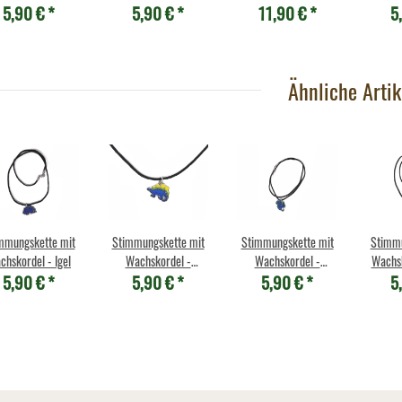
5,90 €
*
5,90 €
*
11,90 €
*
5
Fledermaus
Motiv 2
Wellensittich grün
Ähnliche Artik
mmungskette mit
Stimmungskette mit
Stimmungskette mit
Stimmu
Wachskordel - Igel
Wachskordel -
Wachskordel -
5,90 €
*
5,90 €
*
5,90 €
*
5
Stegosaurus
Eichhörnchen