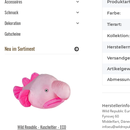
Accessoires
Produktart
Schmuck
Farbe:
Dekoration
Tierart:
Gutscheine
Kollektion:
Hersteller
Neu im Sortiment
Versandge
Artikelgew
Abmessunge
Herstellerinf
Wild Republic Eu
Fynsvej 60
Middelfart, Dän
Wild Republic - Kuscheltier - ECO
Brixies Baustein Sch
infoeu@wildrepub