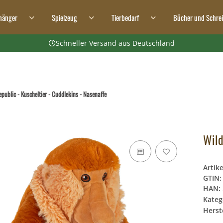
hänger
Spielzeug
Tierbedarf
Bücher und Schre
Schneller Versand aus Deutschland
epublic - Kuscheltier - Cuddlekins - Nasenaffe
Wild
Artik
GTIN:
HAN:
Kateg
Herste