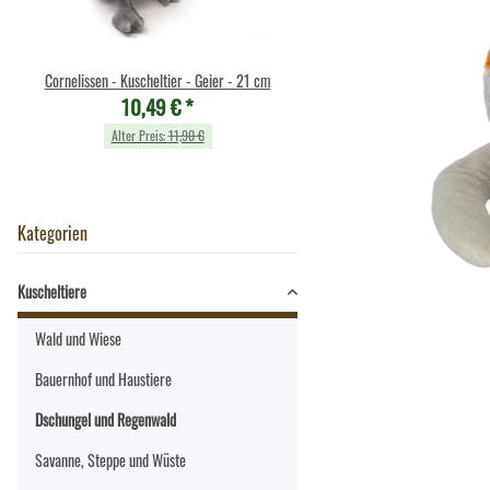
Cornelissen - Kuscheltier - Geier - 21 cm
Cornelissen - Kuscheltier - 
10,49 €
*
weiß - 14 cm
10,49 €
*
Alter Preis:
11,90 €
Alter Preis:
11,90 €
Kategorien
Kuscheltiere
Wald und Wiese
Bauernhof und Haustiere
Dschungel und Regenwald
Savanne, Steppe und Wüste