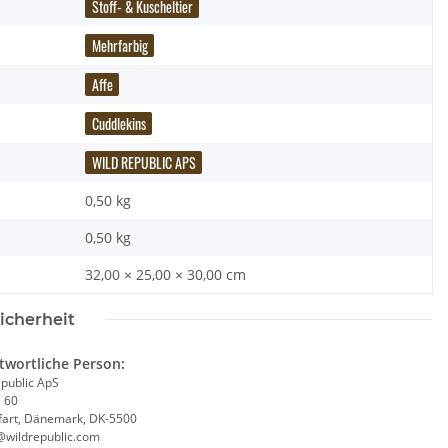
Stoff- & Kuscheltier
Mehrfarbig
Affe
Cuddlekins
WILD REPUBLIC APS
0,50 kg
0,50
kg
32,00 × 25,00 × 30,00 cm
icherheit
twortliche Person:
epublic ApS
j 60
fart, Dänemark, DK-5500
 - Kuscheltier - ECO
Brixies Baustein Schaf
@wildrepublic.com