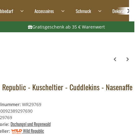
ibbedarf
Accessoires
Schmuck
Dekoration
Gratisgeschenk ab 35 € Warenwert
 Republic - Kuscheltier - Cuddlekins - Nasenaffe
elnummer:
WR29769
0092389297690
29769
Dschungel und Regenwald
orie:
Wild Republic
ller: