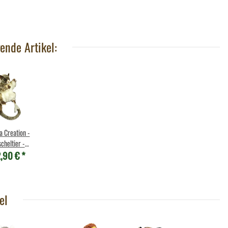
6,95 €
*
ins - Blobfisch
,90 €
*
ende Artikel:
a Creation -
cheltier -
,90 €
*
uppe Opossum
grau
el