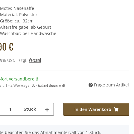
Motiv: Nasenaffe
Material: Polyester
Größe: ca. 32cm
scheltier - Schnee-Eule
Altersfreigabe: ab Geburt
ß - 14 cm
Waschbar: per Handwäsche
,49 €
*
90 €
Preis:
11,90 €
Versand
19% USt. , zzgl.
fort versandbereit!
Frage zum Artikel
(DE - Ausland abweichend)
eit:
1 - 2 Werktage
Stück
In den Warenkorb
tte beachten Sie das Abnahmeintervall von 1 Stück.