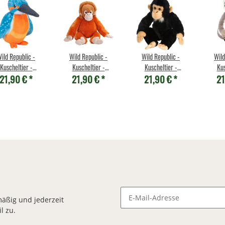
ild Republic -
Wild Republic -
Wild Republic -
Wild
Kuscheltier -
Kuscheltier -
Kuscheltier -
Kus
21,90 €
*
21,90 €
*
21,90 €
*
21
lekins - Eisvogel
Cuddlekins - Baby
Cuddlekins -
Cuddl
Orang-Utan
Schimpanse
äßig und jederzeit
l zu.
Newsletter Abonnieren