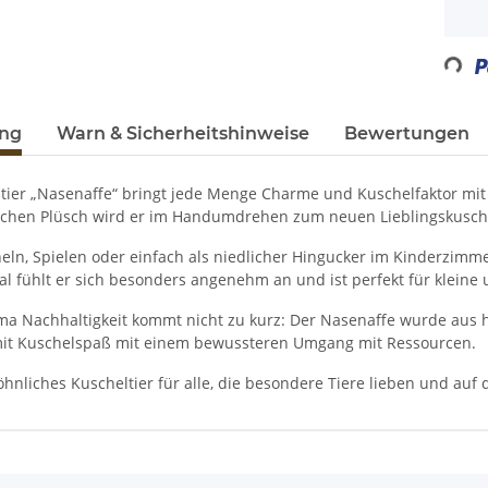
Loading...
ung
Warn & Sicherheitshinweise
Bewertungen
tier „Nasenaffe“ bringt jede Menge Charme und Kuschelfaktor mit 
hen Plüsch wird er im Handumdrehen zum neuen Lieblingskusche
ln, Spielen oder einfach als niedlicher Hingucker im Kinderzimmer
al fühlt er sich besonders angenehm an und ist perfekt für kleine 
a Nachhaltigkeit kommt nicht zu kurz: Der Nasenaffe wurde aus h
mit Kuschelspaß mit einem bewussteren Umgang mit Ressourcen.
hnliches Kuscheltier für alle, die besondere Tiere lieben und auf
enschaft