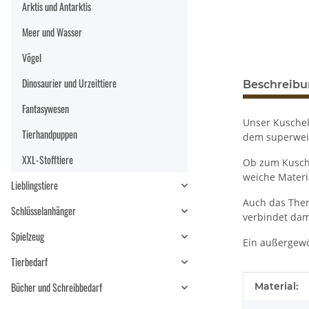
Arktis und Antarktis
Meer und Wasser
Vögel
Dinosaurier und Urzeittiere
Beschreib
Fantasywesen
Unser Kuschel
Tierhandpuppen
dem superweic
XXL-Stofftiere
Ob zum Kusche
weiche Materi
Lieblingstiere
Auch das Them
Schlüsselanhänger
verbindet da
Spielzeug
Ein außergewö
Tierbedarf
Produkteig
Wert
Bücher und Schreibbedarf
Material: