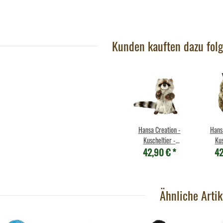
Cuddlekins - Schuhschnabel
Cuddlek
21,90 €
*
21
Kunden kauften dazu folg
Hansa Creation -
Hans
Kuscheltier -
Kus
42,90 €
*
42
Handpuppe Waschbär
Handp
Ähnliche Artik