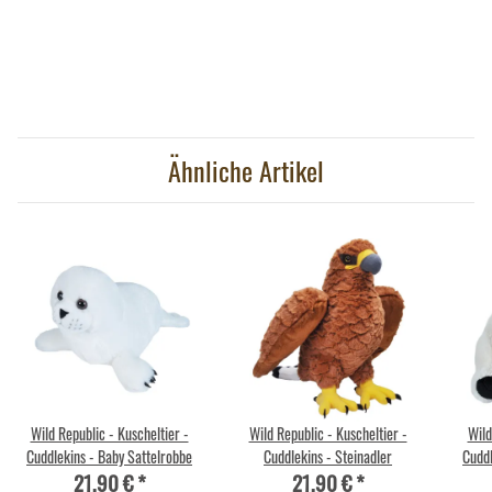
Ähnliche Artikel
Wild Republic - Kuscheltier -
Wild Republic - Kuscheltier -
Wild
Cuddlekins - Baby Sattelrobbe
Cuddlekins - Steinadler
Cuddl
21,90 €
*
21,90 €
*