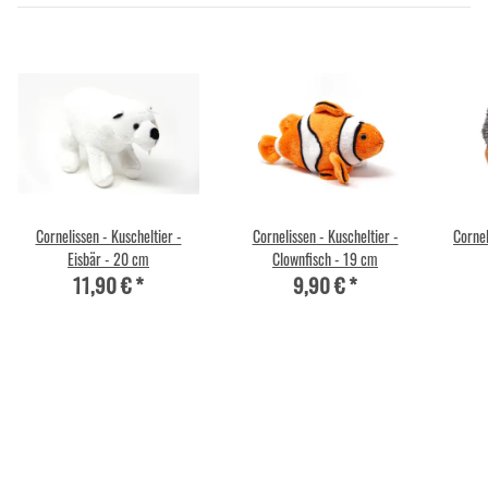
Cornelissen - Kuscheltier -
Cornelissen - Kuscheltier -
Cornel
Eisbär - 20 cm
Clownfisch - 19 cm
11,90 €
*
9,90 €
*