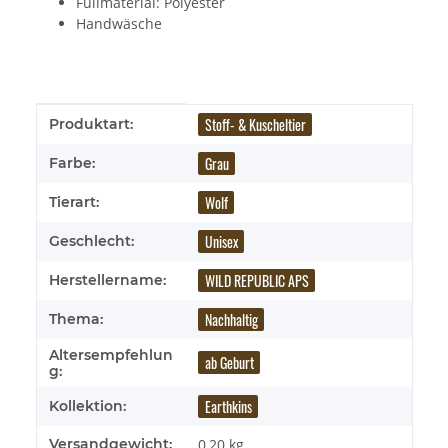
Füllmaterial: Polyester
Handwäsche
Produkteigenschaft
Wert
Stoff- & Kuscheltier
Produktart:
Grau
Farbe:
Wolf
Tierart:
Unisex
Geschlecht:
WILD REPUBLIC APS
Herstellername:
Nachhaltig
Thema:
Altersempfehlun
ab Geburt
g:
Earthkins
Kollektion:
Versandgewicht:
0,20 kg