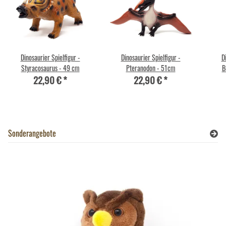
Dinosaurier Spielfigur -
Dinosaurier Spielfigur -
D
Styracosaurus - 49 cm
Pteranodon - 51cm
B
22,90 €
*
22,90 €
*
Sonderangebote