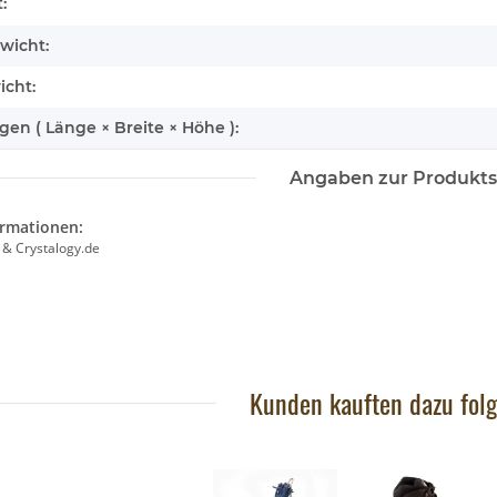
enschaft
:
wicht:
icht:
n ( Länge × Breite × Höhe ):
Angaben zur Produkts
er - ECO
Wild Republic - Kuscheltier - ECO
Brixies
7
ch
Cuddlekins - Schuhschnabel
ormationen:
21,90 €
*
 & Crystalogy.de
Kunden kauften dazu folg