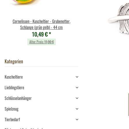
Cornelissen - Kuscheltier - Grubenotter,
Cornelissen - Kuscheltier - S
Schlange (grün gelb) - 44 cm
mit Band (rot) - 23 
10,49 €
*
10,49 €
*
Alter Preis:
11,90 €
Alter Preis:
11,90 €
Kategorien
Kuscheltiere
Lieblingstiere
Schlüsselanhänger
Spielzeug
Tierbedarf