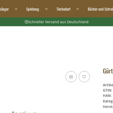
hänger
Spielzeug
Tierbedarf
Bücher und Schre
Schneller Versand aus Deutschland
Gürt
Artik
GTIN:
HAN:
Kateg
Herste