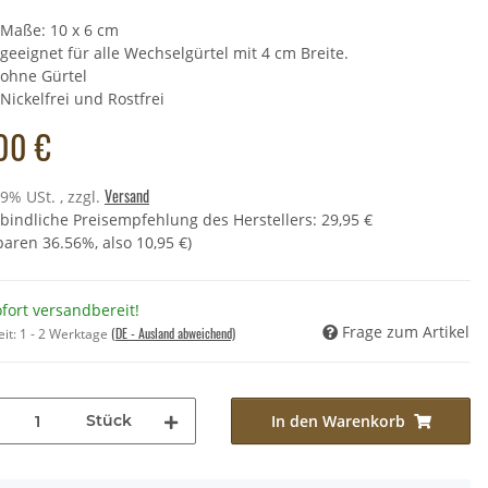
Maße: 10 x 6 cm
geeignet für alle Wechselgürtel mit 4 cm Breite.
ohne Gürtel
cheltier - Schmetterling
Nickelfrei und Rostfrei
d (rot) - 23 cm
,49 €
*
00 €
Preis:
11,90 €
Versand
19% USt. , zzgl.
bindliche Preisempfehlung des Herstellers
:
29,95 €
sparen
36.56%
, also
10,95 €
)
fort versandbereit!
Frage zum Artikel
(DE - Ausland abweichend)
eit:
1 - 2 Werktage
Stück
In den Warenkorb