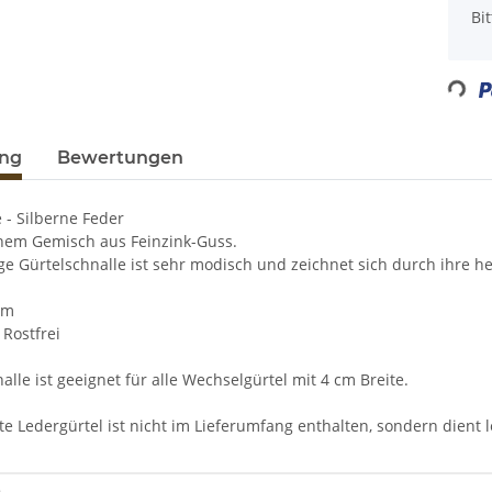
x
Bi
Loading...
ung
Bewertungen
 - Silberne Feder
nem Gemisch aus Feinzink-Guss.
ge Gürtelschnalle ist sehr modisch und zeichnet sich durch ihre h
cm
 Rostfrei
alle ist geeignet für alle Wechselgürtel mit 4 cm Breite.
e Ledergürtel ist nicht im Lieferumfang enthalten, sondern dient ledi