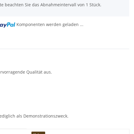
tte beachten Sie das Abnahmeintervall von 1 Stück.
Komponenten werden geladen ...
ervorragende Qualität aus.
glich als De­mons­t­ra­ti­ons­zweck.