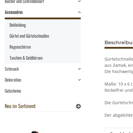
Bücher und Schreibbedarf
Accessoires
Bekleidung
Gürtel und Gürtelschnallen
Beschreib
Regenschirme
Taschen & Geldbörsen
Gürtelschnalle
aus Zamak, ei
Schmuck
Die hochwerti
Dekoration
Maße: 10 x 6 
Nickelfrei und
Gutscheine
Die Gürtelschn
Neu im Sortiment
Der abgebildet