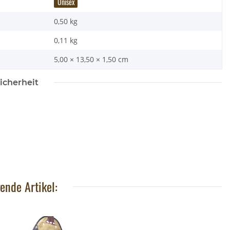
Unisex
0,50 kg
0,11
kg
5,00 × 13,50 × 1,50 cm
icherheit
 Baustein Pferd
Wild Republic - Kuscheltier - ECO
,95 €
*
Cuddlekins - Blobfisch
21,90 €
*
ende Artikel: