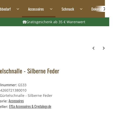
ibbedarf
Accessoires
Schmuck
Dekoration
Gratisgeschenk ab 35 € Warenwert
elschnalle - Silberne Feder
elnummer:
GS33
4260721380010
Gürtelschnalle - Silberne Feder
Accessoires
orie:
EfSa Accessoires & Crystalogy.de
ller: