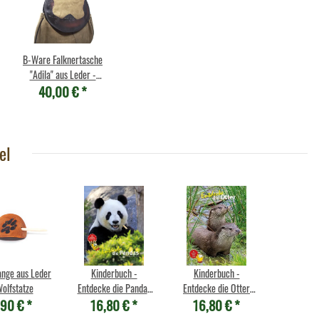
B-Ware Falknertasche
"Adila" aus Leder -
40,00 €
*
Mod.1 -
el
nge aus Leder
Kinderbuch -
Kinderbuch -
Wolfstatze
Entdecke die Pandas
Entdecke die Otter
,90 €
*
16,80 €
*
16,80 €
*
(43)
(53)