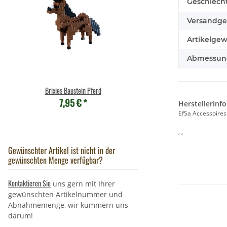
Produkteig
Wert
Geschlecht
Versandge
Artikelgew
Abmessunge
Brixies Baustein Pferd
Wild Republic - Kuschelti
7,95 €
*
Cuddlekins - Blobfis
Herstellerinf
21,90 €
*
EfSa Accessoires
, ,
Gewünschter Artikel ist nicht in der
gewünschten Menge verfügbar?
Kontaktieren Sie
uns gern mit Ihrer
gewünschten Artikelnummer und
Abnahmemenge, wir kümmern uns
darum!