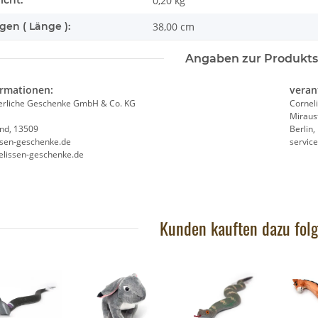
icht:
0,20
kg
en ( Länge ):
38,00 cm
Angaben zur Produkts
ormationen:
veran
ierliche Geschenke GmbH & Co. KG
Cornel
Miraus
and, 13509
Berlin
ssen-geschenke.de
servic
elissen-geschenke.de
h
Brixies Baustein Pferd
Brixies 
7,95 €
*
7
Kunden kauften dazu folg