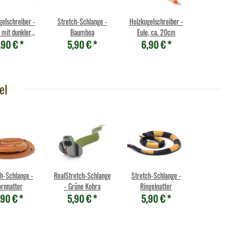
gelschreiber -
Stretch-Schlange -
Holzkugelschreiber -
 mit dunkler
Baumboa
Eule, ca. 20cm
,90 €
*
5,90 €
*
6,90 €
*
e, ca. 20cm
el
h-Schlange -
RealStretch-Schlange
Stretch-Schlange -
rnnatter
- Grüne Kobra
Ringelnatter
,90 €
*
5,90 €
*
5,90 €
*