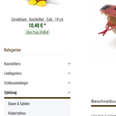
Cornelissen - Kuscheltier - Eule - 14 cm
Cornelissen - Kuscheltier - Sc
10,49 €
*
10,49 €
*
Alter Preis:
11,90 €
Alter Preis:
11,90 €
Kategorien
Kuscheltiere
Lieblingstiere
Schlüsselanhänger
Spielzeug
Beschreib
Bauen & Spielen
Kindertattoos
Unsere lustige