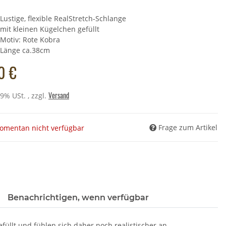
Lustige, flexible RealStretch-Schlange
mit kleinen Kügelchen gefüllt
heltier - Schwein - 21 cm
Motiv: Rote Kobra
,49 €
*
Länge ca.38cm
Preis:
11,90 €
0 €
Versand
19% USt. , zzgl.
Frage zum Artikel
omentan nicht verfügbar
Benachrichtigen, wenn verfügbar
füllt und fühlen sich daher noch realistischer an.