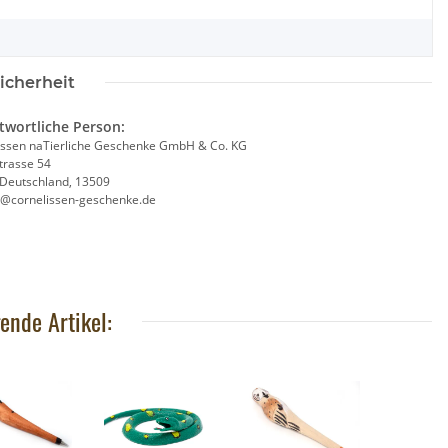
icherheit
twortliche Person:
issen naTierliche Geschenke GmbH & Co. KG
trasse 54
, Deutschland, 13509
e@cornelissen-geschenke.de
Baustein Schwan
Brixies Baustein Kuh
,95 €
*
6,95 €
*
ende Artikel: