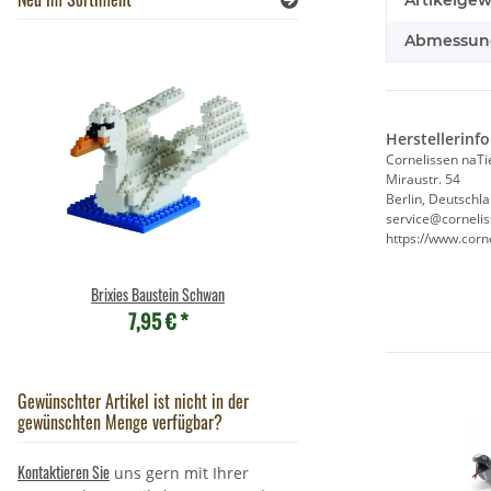
Artikelgew
Abmessung
Herstellerinf
Cornelissen naT
Miraustr. 54
Berlin, Deutschl
service@corneli
https://www.corn
Brixies Baustein Schwan
Brixies Baustein Ku
7,95 €
*
6,95 €
*
Gewünschter Artikel ist nicht in der
gewünschten Menge verfügbar?
Kontaktieren Sie
uns gern mit Ihrer