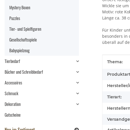
Wickle sie um
Mystery Boxen
Motiv: rote Ko
Puzzles
Länge ca. 38 
Tier- und Spielfiguren
Für Kinder unt
besonders in d
Gesellschaftsspiele
überall auf de
Babyspielzeug
Produkteig
Wert
Tierbedarf
Thema:
Bücher und Schreibbedarf
Produktart
Accessoires
Hersteller/
Schmuck
Tierart:
Dekoration
Hersteller
Gutscheine
Versandge
Neu im Sortiment