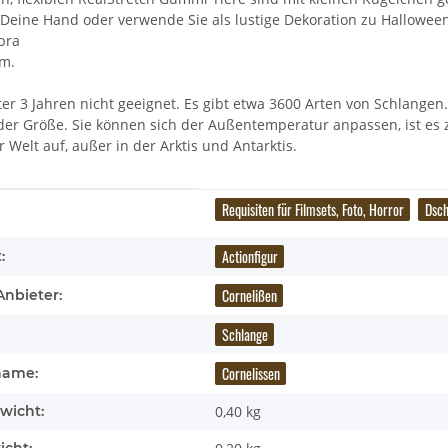
 Deine Hand oder verwende Sie als lustige Dekoration zu Hallowee
bra
cm.
er 3 Jahren nicht geeignet. Es gibt etwa 3600 Arten von Schlangen
er Größe. Sie können sich der Außentemperatur anpassen, ist es z.B
r Welt auf, außer in der Arktis und Antarktis.
enschaft
Requisiten für Filmsets, Foto, Horror
Dsch
Actionfigur
:
Cornelißen
Anbieter:
Schlange
Cornelissen
name:
wicht:
0,40 kg