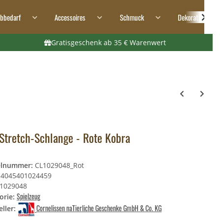
ibbedarf
Accessoires
Schmuck
Dekoration
Gratisgeschenk ab 35 € Warenwert
Stretch-Schlange - Rote Kobra
elnummer:
CL1029048_Rot
4045401024459
1029048
Spielzeug
orie:
Cornelissen naTierliche Geschenke GmbH & Co. KG
ller: