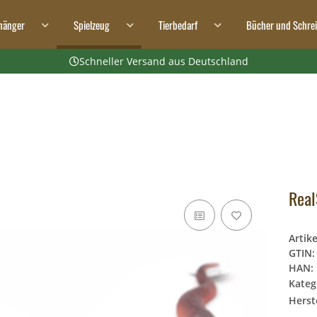
hänger
Spielzeug
Tierbedarf
Bücher und Schre
Schneller Versand aus Deutschland
Real
Artik
GTIN:
HAN:
Kateg
Herste