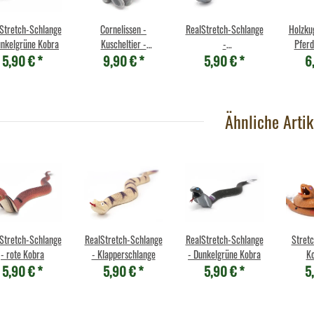
Stretch-Schlange
Cornelissen -
RealStretch-Schlange
Holzku
unkelgrüne Kobra
Kuscheltier -
-
Pferd
5,90 €
*
9,90 €
*
5,90 €
*
6
Kaninchen mit
Pazifikklapperschlange
Mähn
Hängeohren - 19 cm
Ähnliche Artik
Stretch-Schlange
RealStretch-Schlange
RealStretch-Schlange
Stretc
- rote Kobra
- Klapperschlange
- Dunkelgrüne Kobra
Ko
5,90 €
*
5,90 €
*
5,90 €
*
5