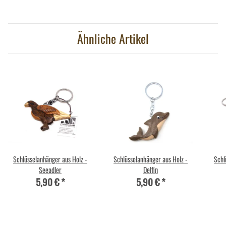
Ähnliche Artikel
Schlüsselanhänger aus Holz -
Schlüsselanhänger aus Holz -
Schl
Seeadler
Delfin
5,90 €
*
5,90 €
*