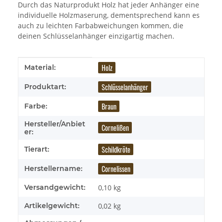
Durch das Naturprodukt Holz hat jeder Anhänger eine
individuelle Holzmaserung, dementsprechend kann es
auch zu leichten Farbabweichungen kommen, die
deinen Schlüsselanhänger einzigartig machen.
Produkteigenschaft
Wert
Holz
Material:
Schlüsselanhänger
Produktart:
Braun
Farbe:
Hersteller/Anbiet
Cornelißen
er:
Schildkröte
Tierart:
Cornelissen
Herstellername:
Versandgewicht:
0,10 kg
Artikelgewicht:
0,02
kg