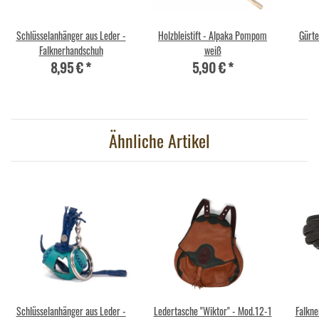
Schlüsselanhänger aus Leder -
Holzbleistift - Alpaka Pompom
Gürte
Falknerhandschuh
weiß
8,95 €
*
5,90 €
*
Ähnliche Artikel
Schlüsselanhänger aus Leder -
Ledertasche "Wiktor" - Mod.12-1
Falkne