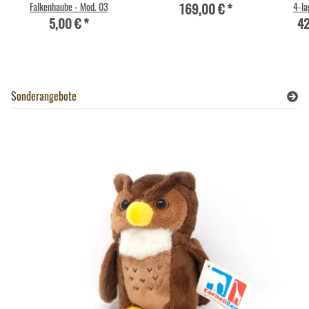
169,00 €
*
Falkenhaube - Mod. 03
4-la
5,00 €
*
42
Sonderangebote