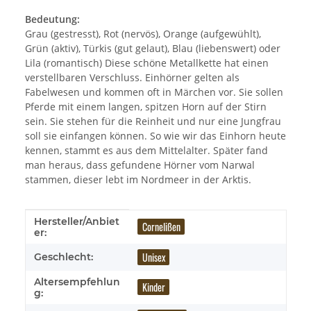
Bedeutung:
Grau (gestresst), Rot (nervös), Orange (aufgewühlt),
Grün (aktiv), Türkis (gut gelaut), Blau (liebenswert) oder
Lila (romantisch) Diese schöne Metallkette hat einen
verstellbaren Verschluss. Einhörner gelten als
Fabelwesen und kommen oft in Märchen vor. Sie sollen
Pferde mit einem langen, spitzen Horn auf der Stirn
sein. Sie stehen für die Reinheit und nur eine Jungfrau
soll sie einfangen können. So wie wir das Einhorn heute
kennen, stammt es aus dem Mittelalter. Später fand
man heraus, dass gefundene Hörner vom Narwal
stammen, dieser lebt im Nordmeer in der Arktis.
Hersteller/Anbiet
Produkteigenschaft
Wert
Cornelißen
er:
Unisex
Geschlecht:
Altersempfehlun
Kinder
g: