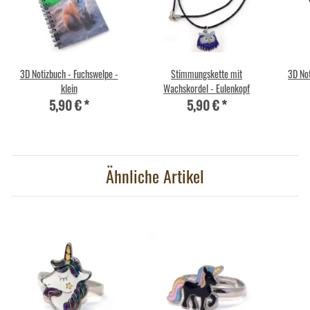
3D Notizbuch - Fuchswelpe -
Stimmungskette mit
3D Not
klein
Wachskordel - Eulenkopf
5,90 €
*
5,90 €
*
Ähnliche Artikel