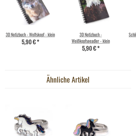
3D Notizbuch - Wolfskopf - klein
3D Notizbuch -
Schl
5,90 €
*
Weißkopfseeadler - klein
5,90 €
*
Ähnliche Artikel