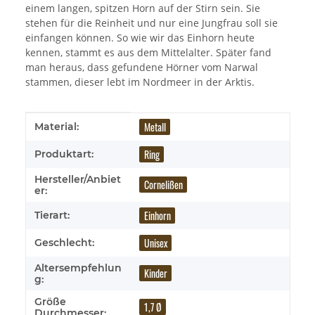
einem langen, spitzen Horn auf der Stirn sein. Sie
stehen für die Reinheit und nur eine Jungfrau soll sie
einfangen können. So wie wir das Einhorn heute
kennen, stammt es aus dem Mittelalter. Später fand
man heraus, dass gefundene Hörner vom Narwal
stammen, dieser lebt im Nordmeer in der Arktis.
Produkteigenschaft
Wert
Metall
Material:
Ring
Produktart:
Hersteller/Anbiet
Cornelißen
er:
Einhorn
Tierart:
Unisex
Geschlecht:
Altersempfehlun
Kinder
g:
Größe
1,7 Ø
Durchmesser: