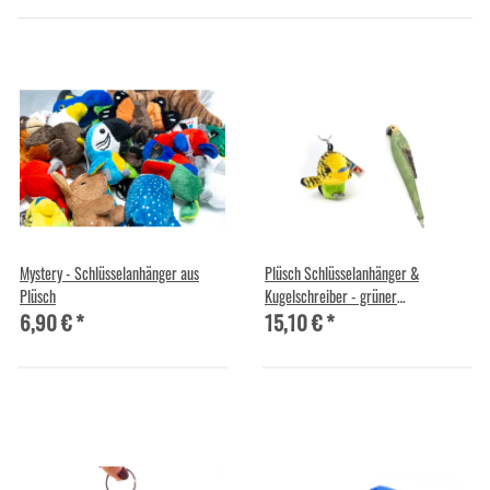
Mystery - Schlüsselanhänger aus
Plüsch Schlüsselanhänger &
Plüsch
Kugelschreiber - grüner
6,90 €
*
15,10 €
*
Wellensittich