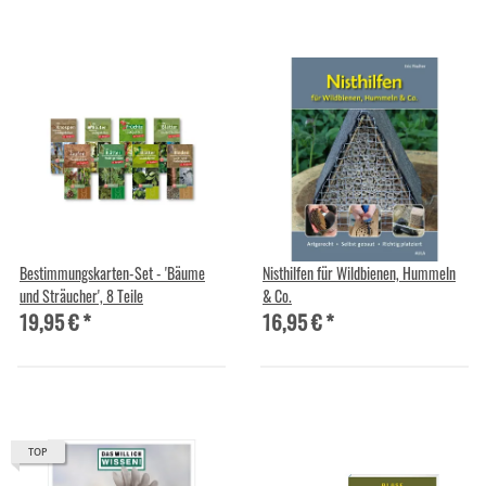
Bestimmungskarten-Set - 'Bäume
Nisthilfen für Wildbienen, Hummeln
und Sträucher', 8 Teile
& Co.
19,95 €
*
16,95 €
*
TOP