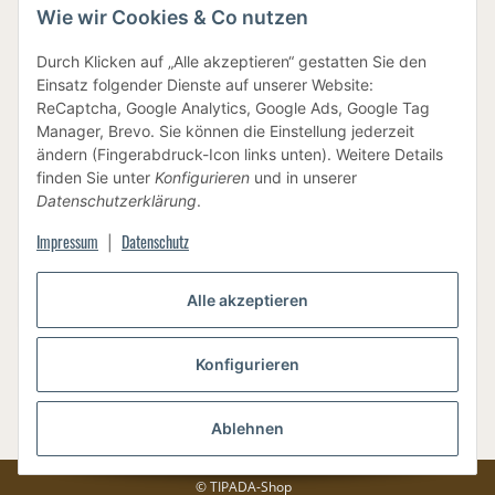
Wie wir Cookies & Co nutzen
IHRE DATEN SIND SICHER
Durch Klicken auf „Alle akzeptieren“ gestatten Sie den
Einsatz folgender Dienste auf unserer Website:
ReCaptcha, Google Analytics, Google Ads, Google Tag
Manager, Brevo. Sie können die Einstellung jederzeit
ändern (Fingerabdruck-Icon links unten). Weitere Details
finden Sie unter
Konfigurieren
und in unserer
BEWUSSTE VERPACKUNG
Datenschutzerklärung
.
Impressum
Datenschutz
|
Alle akzeptieren
Vertrag widerrufen
Konfigurieren
Ablehnen
Versand
* Alle Preise inkl. gesetzlicher USt., zzgl.
© TIPADA-Shop