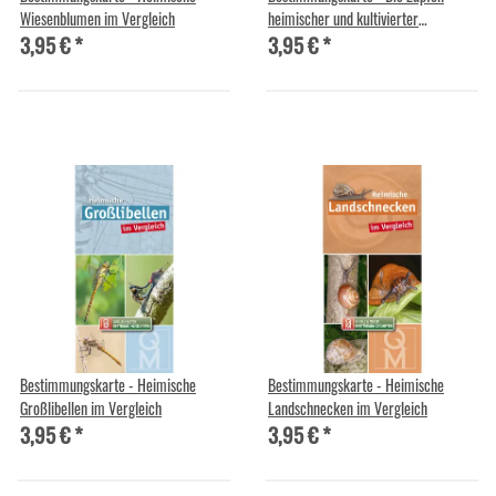
Wiesenblumen im Vergleich
heimischer und kultivierter
3,95 €
*
3,95 €
*
Nadelgehölze im Vergleich
Bestimmungskarte - Heimische
Bestimmungskarte - Heimische
Großlibellen im Vergleich
Landschnecken im Vergleich
3,95 €
*
3,95 €
*