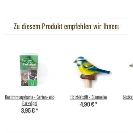
Zu diesem Produkt empfehlen wir Ihnen:
Bestimmungskarte - Garten- und
Holzbleistift - Blaumeise
Nistka
4,90 €
*
Parkvögel
3,95 €
*