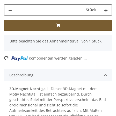
Stück
x
Bitte beachten Sie das Abnahmeintervall von 1 Stück.
Loading...
Komponenten werden geladen ...
Beschreibung
3D-Magnet Nachtigall
Dieser 3D-Magnet mit dem
Motiv Nachtigall ist einfach bezaubernd. Durch
geschicktes Spiel mit der Perspektive erscheint das Bild
dreidimensional und zieht so sofort die
Aufmerksamkeit des Betrachters auf sich. Mit Maßen
von 9 x 7 cm ist dieser Magnet ein Blickfang, der an