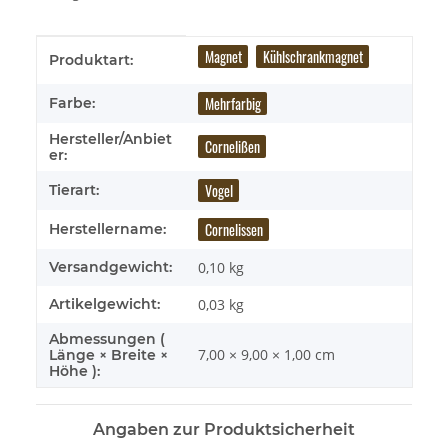
Produkteigenschaft
Wert
Magnet
Kühlschrankmagnet
Produktart:
Mehrfarbig
Farbe:
Hersteller/Anbiet
Cornelißen
er:
Vogel
Tierart:
Cornelissen
Herstellername:
Versandgewicht:
0,10 kg
Artikelgewicht:
0,03
kg
Abmessungen (
7,00 × 9,00 × 1,00 cm
Länge × Breite ×
Höhe ):
Angaben zur Produktsicherheit