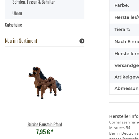
Schalen, Tassen & Behälter
Farbe:
Uhren
Hersteller/
Gutscheine
Tierart:
Neu im Sortiment
Nach Einri
Hersteller
Versandge
Artikelgew
Abmessunge
Herstellerinf
Cornelissen naT
Brixies Baustein Pferd
Brixies Baustein Sch
Miraustr. 54
7,95 €
*
7,95 €
*
Berlin, Deutschl
service@corneli