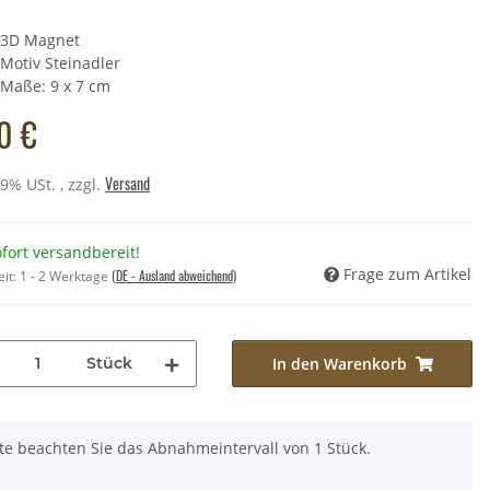
3D Magnet
Motiv Steinadler
la" - Kaninchenbalg mit
Maße: 9 x 7 cm
griff - 475g
0 €
,00 €
*
Preis:
33,90 €
Versand
19% USt. , zzgl.
fort versandbereit!
Frage zum Artikel
(DE - Ausland abweichend)
eit:
1 - 2 Werktage
Stück
In den Warenkorb
tte beachten Sie das Abnahmeintervall von 1 Stück.