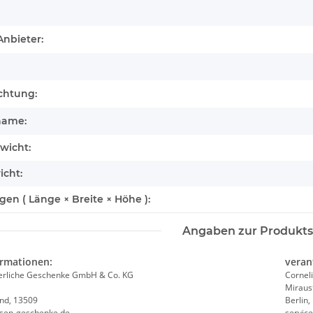
Anbieter:
chtung:
name:
wicht:
icht:
n ( Länge × Breite × Höhe ):
Angaben zur Produkts
ormationen:
veran
ierliche Geschenke GmbH & Co. KG
Cornel
wan
Brixies Baustein Kuh
Brixies
Miraus
6,95 €
*
7
and, 13509
Berlin
ssen-geschenke.de
servic