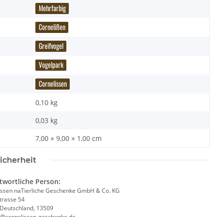
Mehrfarbig
Cornelißen
Greifvogel
Vogelpark
Cornelissen
0,10 kg
0,03
kg
7,00 × 9,00 × 1,00 cm
icherheit
twortliche Person:
issen naTierliche Geschenke GmbH & Co. KG
 Baustein Pferd
Brixies Baustein Schwan
trasse 54
,95 €
*
7,95 €
*
, Deutschland, 13509
e@cornelissen-geschenke.de