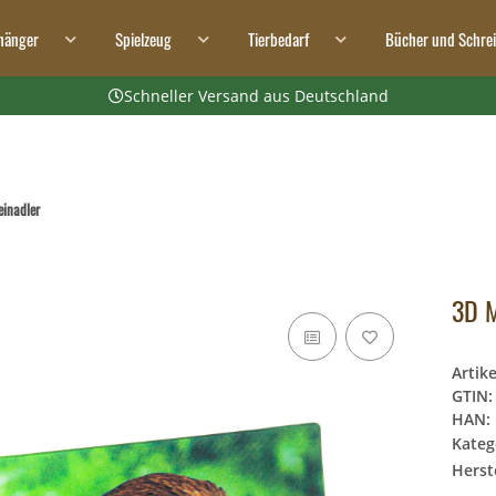
hänger
Spielzeug
Tierbedarf
Bücher und Schre
Schneller Versand aus Deutschland
inadler
3D M
Artik
GTIN:
HAN:
Kateg
Herste