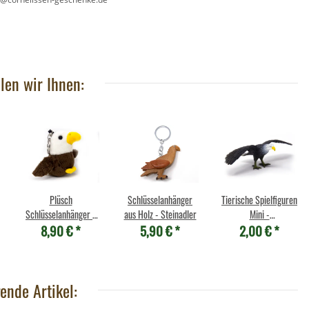
len wir Ihnen:
Plüsch
Schlüsselanhänger
Tierische Spielfiguren
Schlüsselanhänger -
aus Holz - Steinadler
Mini -
8,90 €
*
5,90 €
*
2,00 €
*
Weißkopfseeadler
Weißkopfseeadler
ende Artikel: