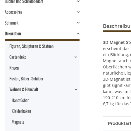
Bücher und Schreibbedarf
Accessoires
Schmuck
Beschreib
Dekoration
3D-Magnet St
Figuren, Skulpturen & Statuen
erscheint das 
ein Blickfang
Gartendeko
Magnet auch e
Oberflächen w
Kissen
natürliche El
Poster, Bilder, Schilder
3D-Magnet ist
gibt signifik
Wohnen & Haushalt
kann, was im 
190-210 cm fü
Handtücher
6,7 kg für da
Kleiderhaken
Produkteig
Wert
Magnete
Produktart