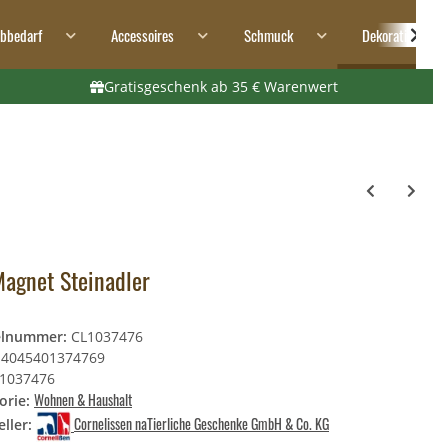
ibbedarf
Accessoires
Schmuck
Dekoration
Gratisgeschenk ab 35 € Warenwert
agnet Steinadler
elnummer:
CL1037476
4045401374769
1037476
Wohnen & Haushalt
orie:
Cornelissen naTierliche Geschenke GmbH & Co. KG
ller: