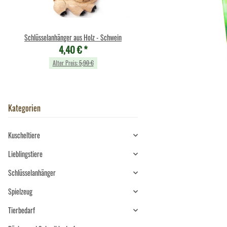
Schlüsselanhänger aus Holz - Schwein
Federspiel "Adila" - Kaninch
4,40 €
*
Holzgriff - 475g
17,00 €
*
Alter Preis:
5,90 €
Alter Preis:
33,90 €
Kategorien
Kuscheltiere
Lieblingstiere
Schlüsselanhänger
Spielzeug
Tierbedarf