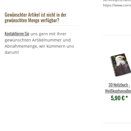
https://www.corn
Gewünschter Artikel ist nicht in der
gewünschten Menge verfügbar?
Kontaktieren Sie
uns gern mit Ihrer
gewünschten Artikelnummer und
Abnahmemenge, wir kümmern uns
darum!
3D Notizbuch -
Weißkopfseeadler
5,90 €
*
klein