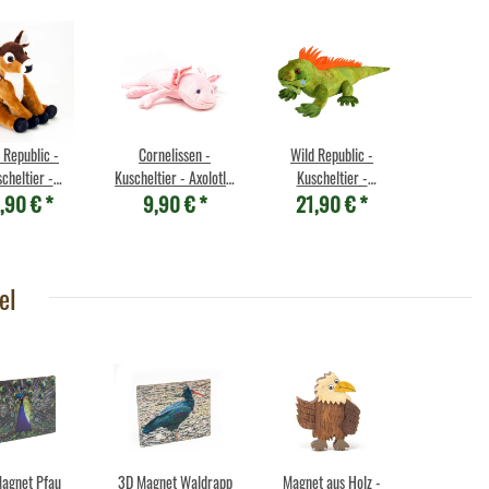
 Republic -
Cornelissen -
Wild Republic -
cheltier -
Kuscheltier - Axolotl -
Kuscheltier -
,90 €
*
9,90 €
*
21,90 €
*
kins - Rehkitz
29 cm
Cuddlekins - Leguan
el
agnet Pfau
3D Magnet Waldrapp
Magnet aus Holz -