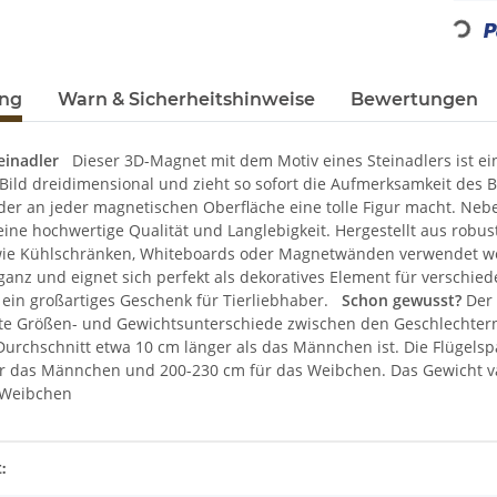
Loading...
ung
Warn & Sicherheitshinweise
Bewertungen
einadler
Dieser 3D-Magnet mit dem Motiv eines Steinadlers ist ein
Bild dreidimensional und zieht so sofort die Aufmerksamkeit des B
, der an jeder magnetischen Oberfläche eine tolle Figur macht. Ne
ine hochwertige Qualität und Langlebigkeit. Hergestellt aus robus
ie Kühlschränken, Whiteboards oder Magnetwänden verwendet werd
eganz und eignet sich perfekt als dekoratives Element für versch
 ein großartiges Geschenk für Tierliebhaber.
Schon gewusst?
Der 
ante Größen- und Gewichtsunterschiede zwischen den Geschlechter
Durchschnitt etwa 10 cm länger als das Männchen ist. Die Flügelsp
r das Männchen und 200-230 cm für das Weibchen. Das Gewicht vari
s Weibchen
enschaft
: