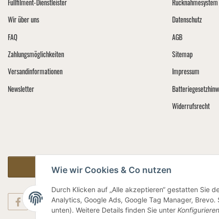
Fullfilment-Dienstleister
Rücknahmesystem 
Wir über uns
Datenschutz
FAQ
AGB
Zahlungsmöglichkeiten
Sitemap
Versandinformationen
Impressum
Newsletter
Batteriegesetzhinw
Widerrufsrecht
Vertrag widerrufen
Wie wir Cookies & Co nutzen
Durch Klicken auf „Alle akzeptieren“ gestatten Sie 
Analytics, Google Ads, Google Tag Manager, Brevo. S
unten). Weitere Details finden Sie unter
Konfiguriere