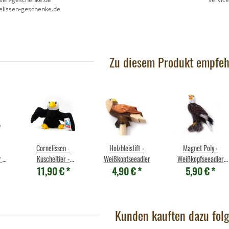
elissen-geschenke.de
Zu diesem Produkt empfeh
Cornelissen -
Holzbleistift -
Magnet Poly -
 -
Kuscheltier -
Weißkopfseeadler
Weißkopfseeadler
11,90 €
*
4,90 €
*
5,90 €
*
Weißkopfseeadler
Schrei
schwarz
Kunden kauften dazu folg