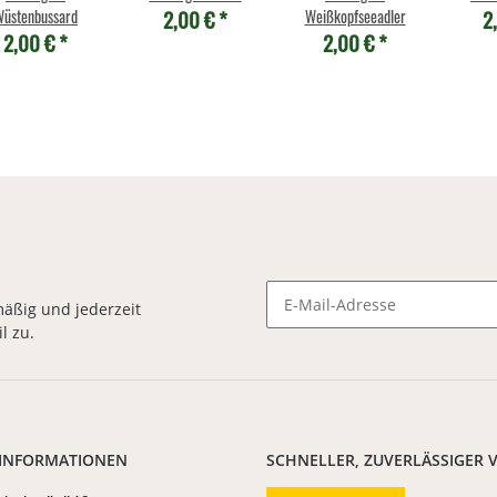
2,00 €
*
2
üstenbussard
Weißkopfseeadler
2,00 €
*
2,00 €
*
äßig und jederzeit
l zu.
Newsletter Abonnieren
 INFORMATIONEN
SCHNELLER, ZUVERLÄSSIGER 