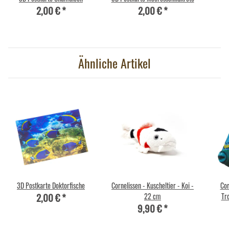
2,00 €
*
2,00 €
*
Ähnliche Artikel
3D Postkarte Doktorfische
Cornelissen - Kuscheltier - Koi -
Cor
2,00 €
*
22 cm
Tro
9,90 €
*