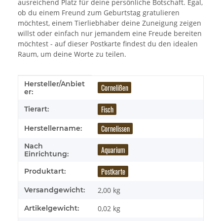
ausreichend Platz für deine persönliche Botschaft. Egal,
ob du einem Freund zum Geburtstag gratulieren
möchtest, einem Tierliebhaber deine Zuneigung zeigen
willst oder einfach nur jemandem eine Freude bereiten
möchtest - auf dieser Postkarte findest du den idealen
Raum, um deine Worte zu teilen.
Hersteller/Anbiet
Produkteigenschaft
Wert
Cornelißen
er:
Fisch
Tierart:
Cornelissen
Herstellername:
Nach
Aquarium
Einrichtung:
Postkarte
Produktart:
Versandgewicht:
2,00 kg
Artikelgewicht:
0,02
kg