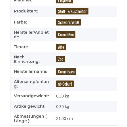
Polyester
Material:
Stoff- & Kuscheltier
Produktart:
Schwarz/Weiß
Farbe:
Hersteller/Anbiet
Cornelißen
er:
Affe
Tierart:
Nach
Zoo
Einrichtung:
Cornelissen
Herstellername:
Altersempfehlun
ab Geburt
g:
Versandgewicht:
0,30 kg
Artikelgewicht:
0,30
kg
Abmessungen (
21,00 cm
Länge ):