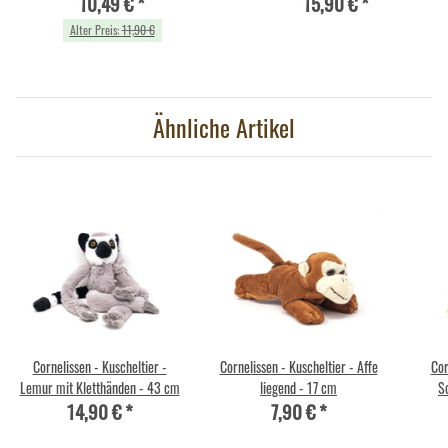
10,49 €
*
15,90 €
*
Alter Preis:
11,90 €
Ähnliche Artikel
Cornelissen - Kuscheltier -
Cornelissen - Kuscheltier - Affe
Cor
Lemur mit Kletthänden - 43 cm
liegend - 17 cm
S
14,90 €
*
7,90 €
*
G