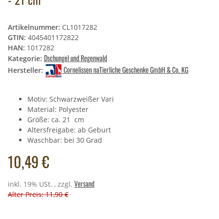
Artikelnummer:
CL1017282
GTIN:
4045401172822
HAN:
1017282
Dschungel und Regenwald
Kategorie:
Cornelissen naTierliche Geschenke GmbH & Co. KG
Hersteller:
Motiv: Schwarzweißer Vari
Material: Polyester
Größe: ca. 21 cm
Altersfreigabe: ab Geburt
Waschbar: bei 30 Grad
10,49 €
Versand
inkl. 19% USt. , zzgl.
Alter Preis: 11,90 €