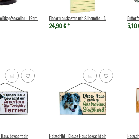
Weißkopfseeadler - 12cm
Fledermauskasten mit Silhouette - S
Futterf
24,90 €
*
5,10
hwein - 21 cm
Federspiel "Adila" - Kaninchenbalg mit
Cornelissen - Kusc
10
Holzgriff - 475g
17,00 €
*
Alter 
Alter Preis:
33,90 €
s Haus bewacht ein
Holzschild - Dieses Haus bewacht ein
Holzsch