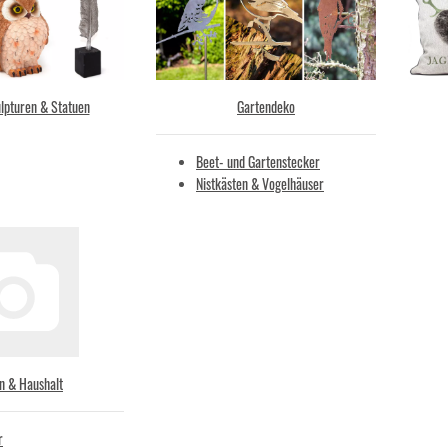
ulpturen & Statuen
Gartendeko
Beet- und Gartenstecker
Nistkästen & Vogelhäuser
 & Haushalt
r