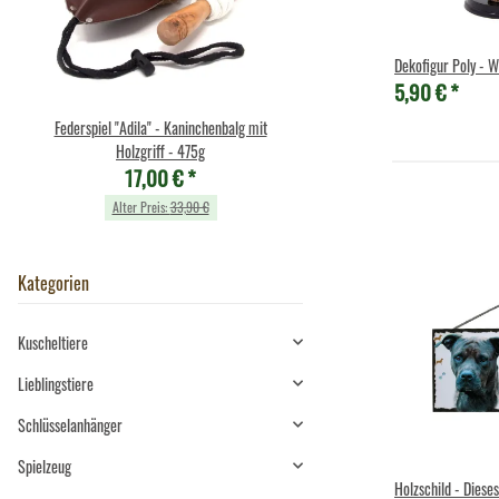
Dekofigur Poly - 
5,90 €
*
Federspiel "Adila" - Kaninchenbalg mit
Cornelissen - Kuscheltier - Sc
10,49 €
*
Holzgriff - 475g
17,00 €
*
Alter Preis:
11,90 €
Alter Preis:
33,90 €
Kategorien
Kuscheltiere
Lieblingstiere
Schlüsselanhänger
Spielzeug
Holzschild - Diese