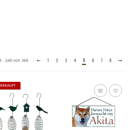
1
2
3
4
5
6
7
8
3 - 240 von 366
VERKAUFT