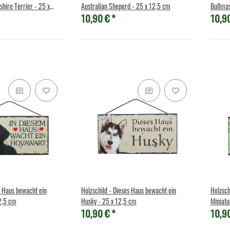
hire Terrier - 25 x
Australian Sheperd - 25 x 12,5 cm
Bullmas
10,90 €
*
10,9
s Haus bewacht ein
Holzschild - Dieses Haus bewacht ein
Holzsch
2,5 cm
Husky - 25 x 12,5 cm
Miniatu
10,90 €
*
10,9