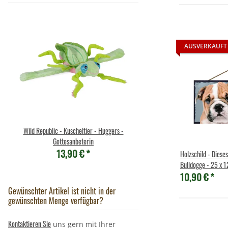
AUSVERKAUFT
Wild Republic - Kuscheltier - Huggers -
Brixies Baustein Sch
7,95 €
*
Gottesanbeterin
13,90 €
*
Holzschild - Diese
Bulldogge - 25 x 
10,90 €
*
Gewünschter Artikel ist nicht in der
gewünschten Menge verfügbar?
Kontaktieren Sie
uns gern mit Ihrer