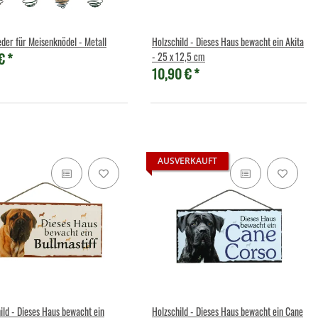
eder für Meisenknödel - Metall
Holzschild - Dieses Haus bewacht ein Akita
 €
*
- 25 x 12,5 cm
10,90 €
*
heltier - Schwein - 21 cm
,49 €
*
Preis:
11,90 €
AUSVERKAUFT
ild - Dieses Haus bewacht ein
Holzschild - Dieses Haus bewacht ein Cane