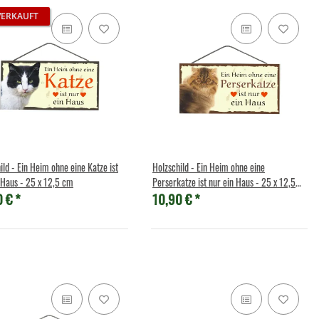
VERKAUFT
ild - Ein Heim ohne eine Katze ist
Holzschild - Ein Heim ohne eine
 Haus - 25 x 12,5 cm
Perserkatze ist nur ein Haus - 25 x 12,5
0 €
*
10,90 €
*
cm