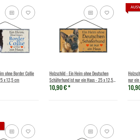
AUS
eim ohne Border Collie
Holzschild - Ein Heim ohne Deutschen
Holzsch
 25 x 12,5 cm
Schäferhund ist nur ein Haus - 25 x 12,5
nur ein
10,90 €
*
10,9
cm