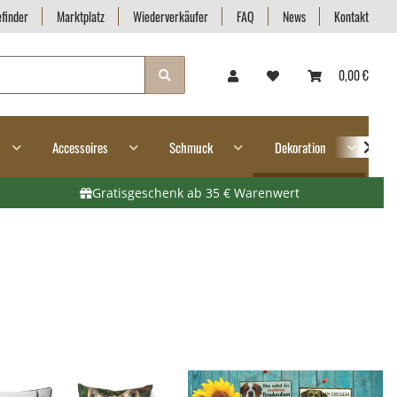
finder
Marktplatz
Wiederverkäufer
FAQ
News
Kontakt
0,00 €
Accessoires
Schmuck
Dekoration
G
Gratisgeschenk ab 35 € Warenwert