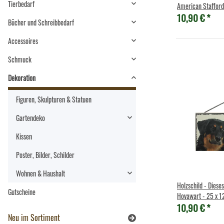
Tierbedarf
American Staffords
10,90 €
*
12,5 cm
Bücher und Schreibbedarf
Accessoires
Schmuck
Dekoration
Figuren, Skulpturen & Statuen
Gartendeko
Kissen
Poster, Bilder, Schilder
Wohnen & Haushalt
Holzschild - Diese
Gutscheine
Hovawart - 25 x 1
10,90 €
*
Neu im Sortiment