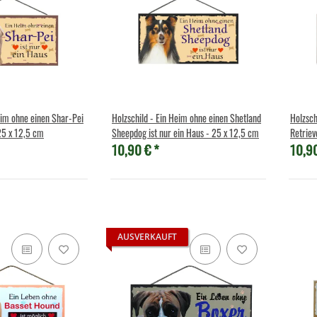
eim ohne einen Shar-Pei
Holzschild - Ein Heim ohne einen Shetland
Holzsch
 25 x 12,5 cm
Sheepdog ist nur ein Haus - 25 x 12,5 cm
Retriev
10,90 €
*
10,9
AUSVERKAUFT