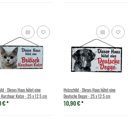
Kuscheltier - Huggers -
Brixies Baustein Schwan
7,95 €
*
esanbeterin
,90 €
*
ild - Dieses Haus hütet eine
Holzschild - Dieses Haus hütet eine
h Kurzhaar Katze - 25 x 12,5 cm
Deutsche Dogge - 25 x 12,5 cm
0 €
*
10,90 €
*