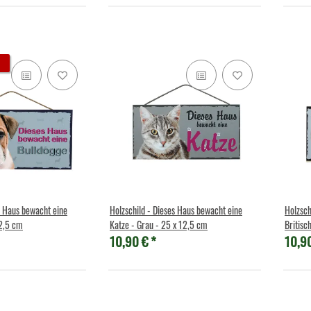
wan
Wild Republic - Kuscheltier - ECO
Wild Republic - 
Cuddlekins - Schuhschnabel
Gott
21,90 €
*
13
s Haus bewacht eine
Holzschild - Dieses Haus bewacht eine
Holzsch
12,5 cm
Katze - Grau - 25 x 12,5 cm
Britisc
10,90 €
*
10,9