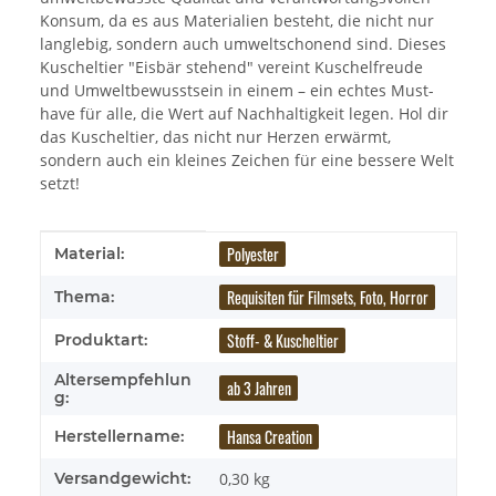
Konsum, da es aus Materialien besteht, die nicht nur
langlebig, sondern auch umweltschonend sind. Dieses
Kuscheltier "Eisbär stehend" vereint Kuschelfreude
und Umweltbewusstsein in einem – ein echtes Must-
have für alle, die Wert auf Nachhaltigkeit legen. Hol dir
das Kuscheltier, das nicht nur Herzen erwärmt,
sondern auch ein kleines Zeichen für eine bessere Welt
setzt!
Produkteigenschaft
Wert
Polyester
Material:
Requisiten für Filmsets, Foto, Horror
Thema:
Stoff- & Kuscheltier
Produktart:
Altersempfehlun
ab 3 Jahren
g:
Hansa Creation
Herstellername:
Versandgewicht:
0,30 kg