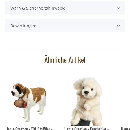
Warn & Sicherheitshinweise
Bewertungen
Ähnliche Artikel
Hansa Creation - XXL Stofftier -
Hansa Creation - Kuscheltier -
Hansa 