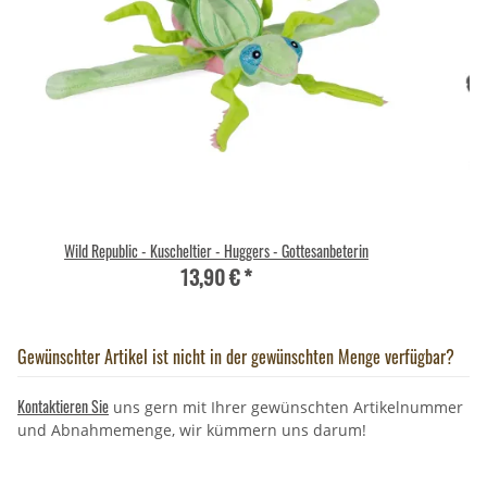
Wild Republic - Kuscheltier - Huggers - Gottesanbeterin
Wi
13,90 €
*
Gewünschter Artikel ist nicht in der gewünschten Menge verfügbar?
Kontaktieren Sie
uns gern mit Ihrer gewünschten Artikelnummer
und Abnahmemenge, wir kümmern uns darum!