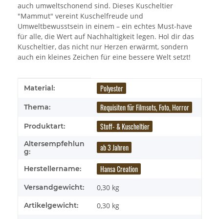
auch umweltschonend sind. Dieses Kuscheltier
"Mammut" vereint Kuschelfreude und
Umweltbewusstsein in einem – ein echtes Must-have
für alle, die Wert auf Nachhaltigkeit legen. Hol dir das
Kuscheltier, das nicht nur Herzen erwärmt, sondern
auch ein kleines Zeichen für eine bessere Welt setzt!
Produkteigenschaft
Wert
Polyester
Material:
Requisiten für Filmsets, Foto, Horror
Thema:
Stoff- & Kuscheltier
Produktart:
Altersempfehlun
ab 3 Jahren
g:
Hansa Creation
Herstellername:
Versandgewicht:
0,30 kg
Artikelgewicht:
0,30
kg