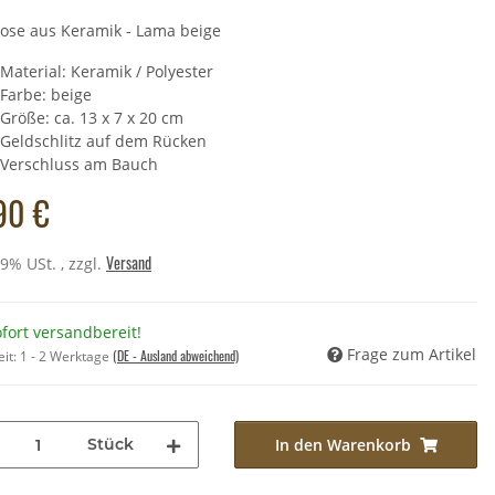
ose aus Keramik - Lama beige
Material: Keramik / Polyester
sselanhänger - Esel
Farbe: beige
,90 €
*
Größe: ca. 13 x 7 x 20 cm
 Preis:
8,90 €
Geldschlitz auf dem Rücken
Verschluss am Bauch
90 €
Versand
19% USt. , zzgl.
fort versandbereit!
Frage zum Artikel
(DE - Ausland abweichend)
eit:
1 - 2 Werktage
Stück
In den Warenkorb