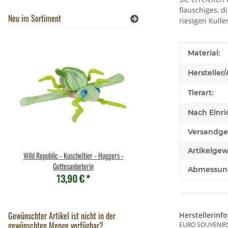
flauschiges, 
Neu im Sortiment
riesigen Kull
Produkteig
Wert
Material:
Hersteller/
Tierart:
Nach Einri
Versandge
Artikelgew
Wild Republic - Kuscheltier - Huggers -
Nature Planet - Notizbuch - W
Gottesanbeterin
recycelt
Abmessung
13,90 €
*
8,90 €
*
Gewünschter Artikel ist nicht in der
Herstellerinf
gewünschten Menge verfügbar?
EURO SOUVENIR