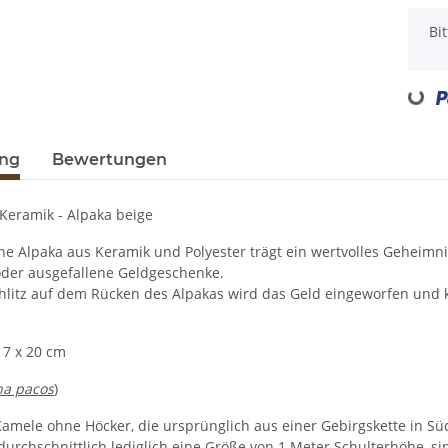
x
Bi
Loading...
ung
Bewertungen
Keramik - Alpaka beige
he Alpaka aus Keramik und Polyester trägt ein wertvolles Geheimnis
der ausgefallene Geldgeschenke.
hlitz auf dem Rücken des Alpakas wird das Geld eingeworfen un
 7 x 20 cm
na pacos
)
Kamele ohne Höcker, die ursprünglich aus einer Gebirgskette in 
 durchschnittlich lediglich eine Größe von 1 Meter Schulterhöhe,