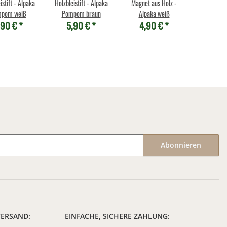
istift - Alpaka
Holzbleistift - Alpaka
Magnet aus Holz -
pom weiß
Pompom braun
Alpaka weiß
,90 €
*
5,90 €
*
4,90 €
*
Abonnieren
VERSAND:
EINFACHE, SICHERE ZAHLUNG: