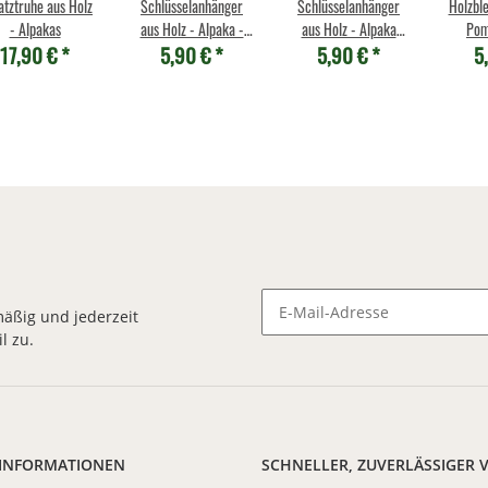
atztruhe aus Holz
Schlüsselanhänger
Schlüsselanhänger
Holzble
- Alpakas
aus Holz - Alpaka -
aus Holz - Alpaka
Pom
17,90 €
*
5,90 €
*
5,90 €
*
5
schwarz
Pompom braun
äßig und jederzeit
l zu.
Newsletter Abonnieren
 INFORMATIONEN
SCHNELLER, ZUVERLÄSSIGER 