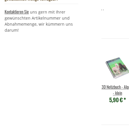
, ,
Kontaktieren Sie
uns gern mit Ihrer
gewünschten Artikelnummer und
Abnahmemenge, wir kümmern uns
darum!
m -
Schneekugel Poly Mini
Stimmungskette mit
3D Notizbuch - Alp
95cm
- weißes Alpaka
Wachskordel -
- klein
€
*
5,90 €
*
5,90 €
*
5,90 €
*
Alpakakopf