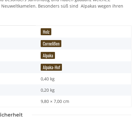
den Neuweltkamelen. Besonders süß sind Alpakas wegen ihren
Holz
Cornelißen
Alpaka
Alpaka-Hof
0,40 kg
0,20
kg
Kuscheltier - Huggers -
Nature Planet - Notizbuch - Wolf - A5 -
esanbeterin
recycelt
9,80 × 7,00 cm
,90 €
*
8,90 €
*
icherheit