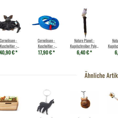
Cornelissen -
Cornelissen -
Nature Planet -
Natu
Kuscheltier -
Kuscheltier -
Kugelschreiber Poly -
Kugelsc
40,90 €
*
17,90 €
*
6,40 €
*
6
dermaus mit Band
Schlange Blaue
Schnee-Eule
F
 Groß - 73 cm
Grubenotter - 150 cm
Ähnliche Artik