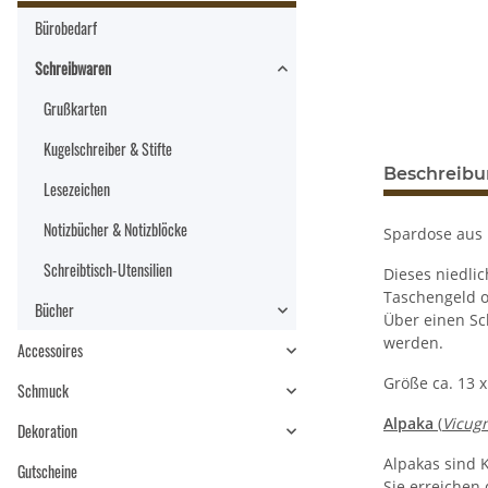
Bürobedarf
Schreibwaren
Grußkarten
Kugelschreiber & Stifte
Beschreib
Lesezeichen
Notizbücher & Notizblöcke
Spardose aus 
Schreibtisch-Utensilien
Dieses niedlic
Taschengeld o
Bücher
Über einen Sc
werden.
Accessoires
Größe ca. 13 x
Schmuck
Alpaka
(
Vicug
Dekoration
Alpakas sind 
Gutscheine
Sie erreichen