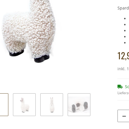
Spard
 - Esel
Cornelissen - Kuscheltier - Schwein - 21 cm
Plüsch Schlü
10,49 €
*
5
Alter Preis:
11,90 €
Alter
12,
inkl. 
So
Lieferz