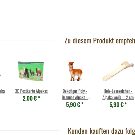
Zu diesem Produkt empfeh
aka
3D Postkarte Alpakas
Dekofigur Poly -
Holz-Lesezeichen -
2,00 €
*
Braunes Alpaka -
Alpaka weiß - 12 cm
5,90 €
*
5,90 €
*
12,5cm
Kunden kauften dazu folg