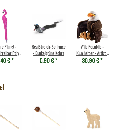
re Planet -
RealStretch-Schlange
Wild Republic -
hreiber Poly -
- Dunkelgrüne Kobra
Kuscheltier - Artist -
,40 €
*
5,90 €
*
36,90 €
*
lamingo
Weißkopfseeadler
el