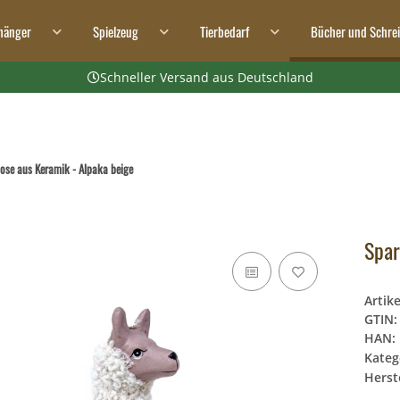
hänger
Spielzeug
Tierbedarf
Bücher und Schre
Schneller Versand aus Deutschland
ose aus Keramik - Alpaka beige
Spar
Artik
GTIN:
HAN:
Kateg
Herste