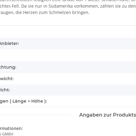
dichtes Fell. Da sie nur in Südamerika vorkommen, zählen sie zu 
eraugen, die Herzen zum Schmelzen bringen.
enschaft
Anbieter:
chtung:
wicht:
icht:
olf - A5 -
Brixies Baustein Schwan
Wild Republic - 
7,95 €
*
Gott
en ( Länge × Höhe ):
13
Angaben zur Produkts
ormationen:
S GMBH