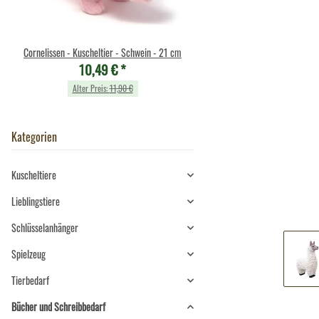
Cornelissen - Kuscheltier - Schwein - 21 cm
Plüsch Schlüsselanhänger
10,49 €
*
5,90 €
*
Alter Preis:
11,90 €
Alter Preis:
8,90 €
Kategorien
Kuscheltiere
Lieblingstiere
Schlüsselanhänger
Spielzeug
Tierbedarf
Bücher und Schreibbedarf