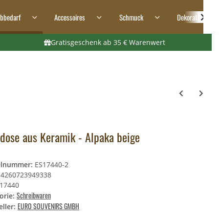
ibbedarf
Accessoires
Schmuck
Dekoration
Gratisgeschenk ab 35 € Warenwert
dose aus Keramik - Alpaka beige
elnummer:
ES17440-2
4260723949338
17440
Schreibwaren
orie:
EURO SOUVENIRS GMBH
ller: