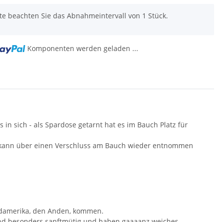
tte beachten Sie das Abnahmeintervall von 1 Stück.
Komponenten werden geladen ...
 in sich - als Spardose getarnt hat es im Bauch Platz für
d kann über einen Verschluss am Bauch wieder entnommen
Südamerika, den Anden, kommen.
 sind besonders sanftmütig und haben gaaaanz weiches,