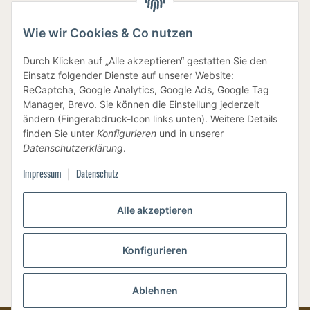
Wie wir Cookies & Co nutzen
IHRE DATEN SIND SICHER
Durch Klicken auf „Alle akzeptieren“ gestatten Sie den
Einsatz folgender Dienste auf unserer Website:
ReCaptcha, Google Analytics, Google Ads, Google Tag
Manager, Brevo. Sie können die Einstellung jederzeit
ändern (Fingerabdruck-Icon links unten). Weitere Details
finden Sie unter
Konfigurieren
und in unserer
BEWUSSTE VERPACKUNG
Datenschutzerklärung
.
Impressum
Datenschutz
|
Vertrag widerrufen
Alle akzeptieren
Konfigurieren
Versand
* Alle Preise inkl. gesetzlicher USt., zzgl.
Ablehnen