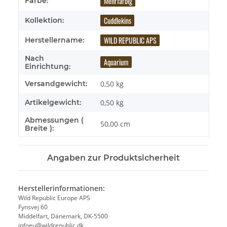
Mehrfarbig
Farbe:
Cuddlekins
Kollektion:
WILD REPUBLIC APS
Herstellername:
Nach
Aquarium
Einrichtung:
Versandgewicht:
0,50 kg
Artikelgewicht:
0,50
kg
Abmessungen (
50,00 cm
Breite ):
Angaben zur Produktsicherheit
Herstellerinformationen:
Wild Republic Europe APS
Fynsvej 60
Middelfart, Dänemark, DK-5500
infoeu@wildrepublic.dk