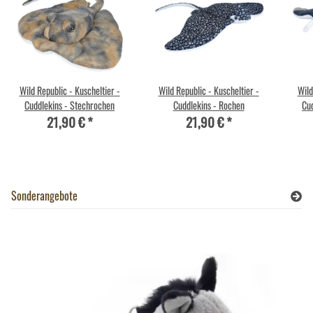
Wild Republic - Kuscheltier -
Wild Republic - Kuscheltier -
Wild
Cuddlekins - Stechrochen
Cuddlekins - Rochen
Cu
21,90 €
*
21,90 €
*
Sonderangebote