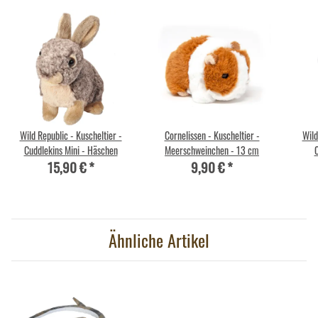
Wild Republic - Kuscheltier -
Cornelissen - Kuscheltier -
Wild
Cuddlekins Mini - Häschen
Meerschweinchen - 13 cm
C
15,90 €
*
9,90 €
*
Ähnliche Artikel