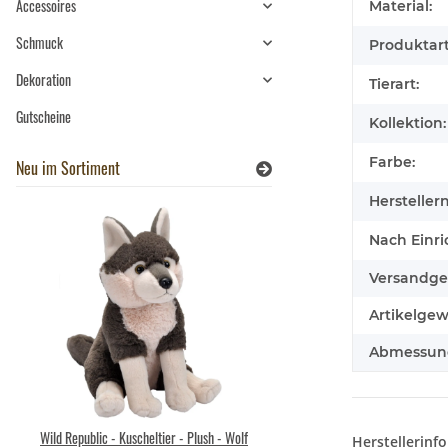
Produkteig
Wert
Accessoires
Material:
Schmuck
Produktart
Dekoration
Tierart:
Gutscheine
Kollektion:
Farbe:
Neu im Sortiment
Hersteller
Nach Einri
Versandge
Artikelgew
Abmessunge
Wild Republic - Kuscheltier - Plush - Wolf
Brixies Baustein Pfe
Herstellerinf