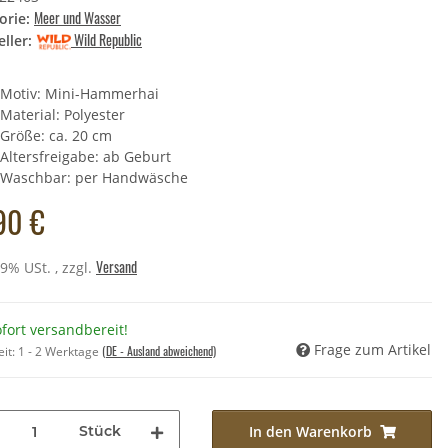
Meer und Wasser
orie:
Wild Republic
ller:
cheltier - Fuchs rötlich,
end - 16 cm
Motiv: Mini-Hammerhai
,99 €
*
Material: Polyester
Größe: ca. 20 cm
 Preis:
7,90 €
Altersfreigabe: ab Geburt
Waschbar: per Handwäsche
90 €
Versand
19% USt. , zzgl.
fort versandbereit!
Frage zum Artikel
(DE - Ausland abweichend)
eit:
1 - 2 Werktage
Stück
In den Warenkorb