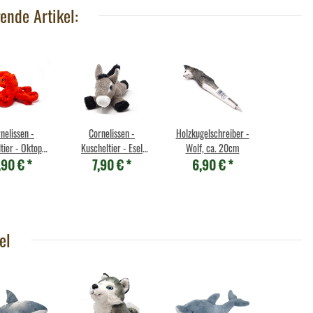
ende Artikel:
nelissen -
Cornelissen -
Holzkugelschreiber -
tier - Oktopus
Kuscheltier - Esel
Wolf, ca. 20cm
,90 €
*
7,90 €
*
6,90 €
*
- 20 cm
liegend 17cm
el