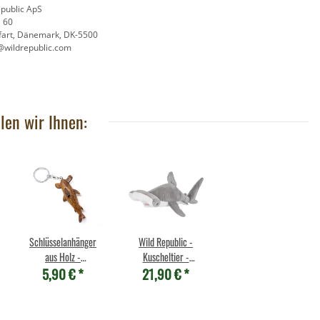
7,95 €
*
30 cm
epublic ApS
,90 €
*
j 60
fart, Dänemark, DK-5500
@wildrepublic.com
len wir Ihnen:
Schlüsselanhänger
Wild Republic -
aus Holz -
Kuscheltier -
5,90 €
*
21,90 €
*
Hammerhai
Cuddlekins -
Hammerhai