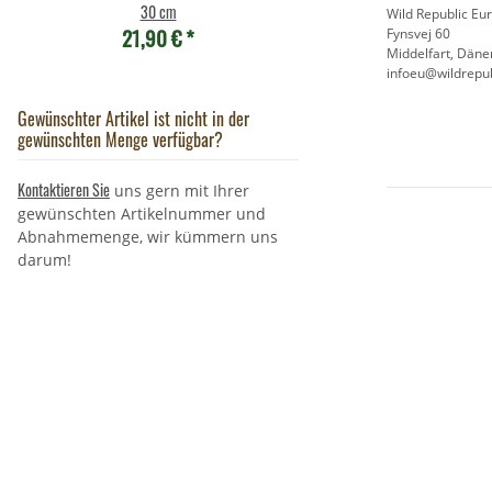
7,95 €
*
30 cm
Wild Republic Eu
21,90 €
*
Fynsvej 60
Middelfart, Dän
infoeu@wildrepub
Gewünschter Artikel ist nicht in der
gewünschten Menge verfügbar?
Kontaktieren Sie
uns gern mit Ihrer
gewünschten Artikelnummer und
Abnahmemenge, wir kümmern uns
darum!