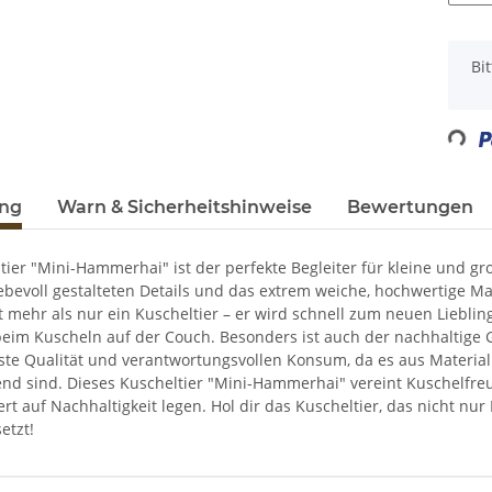
x
Bi
Loading...
ung
Warn & Sicherheitshinweise
Bewertungen
tier "Mini-Hammerhai" ist der perfekte Begleiter für kleine und gr
iebevoll gestalteten Details und das extrem weiche, hochwertige M
 mehr als nur ein Kuscheltier – er wird schnell zum neuen Liebli
beim Kuscheln auf der Couch. Besonders ist auch der nachhaltige G
e Qualität und verantwortungsvollen Konsum, da es aus Materialie
d sind. Dieses Kuscheltier "Mini-Hammerhai" vereint Kuschelfre
Wert auf Nachhaltigkeit legen. Hol dir das Kuscheltier, das nicht n
etzt!