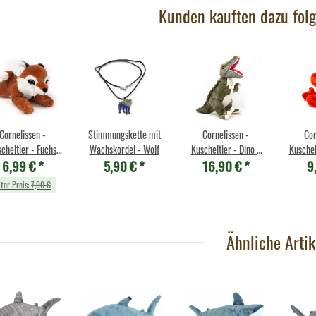
Kunden kauften dazu folg
Cornelissen -
Stimmungskette mit
Cornelissen -
Cor
cheltier - Fuchs
Wachskordel - Wolf
Kuscheltier - Dino -
Kuschel
6,99 €
*
5,90 €
*
16,90 €
*
9
lich, liegend - 16
Tyrannosaurus Rex -
cm
26 cm
lter Preis:
7,90 €
Ähnliche Artik