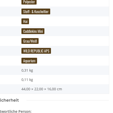
Polyester
Stoff- & Kuscheltier
Hai
Cuddlekins Mini
Grau/Weiß
WILD REPUBLIC APS
Aquarium
0,31 kg
0,11
kg
44,00 × 22,00 × 16,00 cm
icherheit
uscheltier - Plush - Wolf
Brixies Baustein Pferd
twortliche Person: