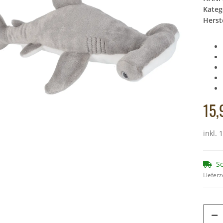
Kateg
Herste
chs rötlich,
Cornelissen - Kuscheltier - Schmetterling
Cornelissen - Kus
mit Band (rot) - 23 cm
lieg
10,49 €
*
6
Alter Preis:
11,90 €
Alter
15,
inkl. 
So
Lieferz