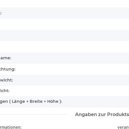
enschaft
:
name:
chtung:
wicht:
icht:
n ( Länge × Breite × Höhe ):
Angaben zur Produkts
rd
Wild Republic - Kuscheltier - ECO
Wild Republic - K
ormationen:
veran