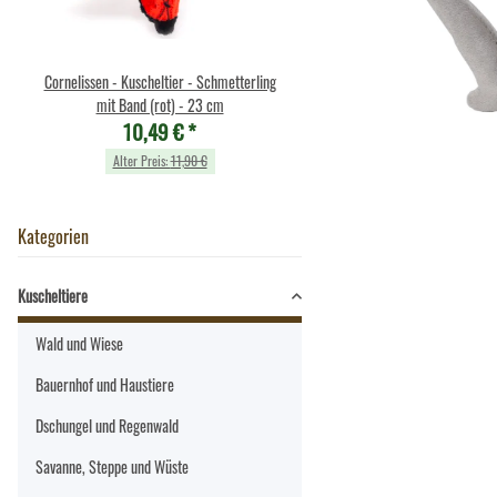
Cornelissen - Kuscheltier - Schmetterling
Cornelissen - Kuscheltier - Fu
mit Band (rot) - 23 cm
liegend - 16 cm
10,49 €
*
6,99 €
*
Alter Preis:
11,90 €
Alter Preis:
7,90 €
Kategorien
Kuscheltiere
Wald und Wiese
Bauernhof und Haustiere
Dschungel und Regenwald
Savanne, Steppe und Wüste