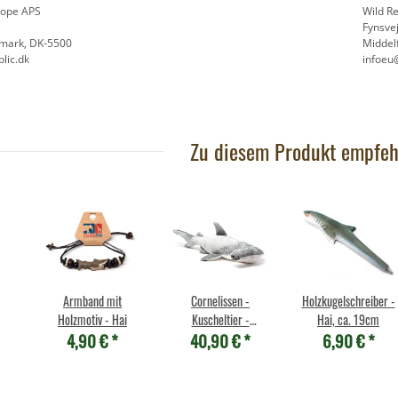
Cuddlekins - Schuhschnabel
rope APS
Wild R
21,90 €
*
21
Fynsve
emark, DK-5500
Middel
lic.dk
infoeu
Zu diesem Produkt empfeh
Armband mit
Cornelissen -
Holzkugelschreiber -
Holzmotiv - Hai
Kuscheltier -
Hai, ca. 19cm
4,90 €
*
40,90 €
*
6,90 €
*
Hammerhai - Groß -
59 cm