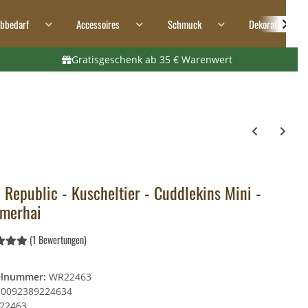
ibbedarf
Accessoires
Schmuck
Dekoration
Gratisgeschenk ab 35 € Warenwert
 Republic - Kuscheltier - Cuddlekins Mini -
merhai
(1 Bewertungen)
elnummer:
WR22463
0092389224634
22463