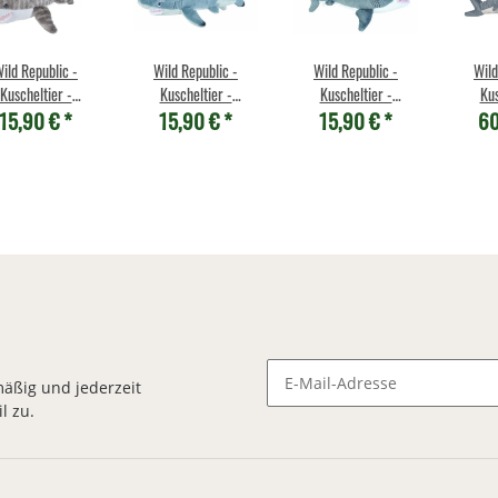
ild Republic -
Wild Republic -
Wild Republic -
Wild
Kuscheltier -
Kuscheltier -
Kuscheltier -
Kus
15,90 €
*
15,90 €
*
15,90 €
*
60
ddlekins Mini -
Cuddlekins Mini -
Cuddlekins Mini -
Cuddle
Tigerhai
Schwarzspitzenhai
Weißer Hai
We
äßig und jederzeit
l zu.
Newsletter Abonnieren