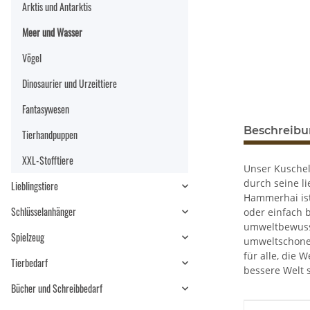
Arktis und Antarktis
Meer und Wasser
Vögel
Dinosaurier und Urzeittiere
Fantasywesen
Beschreib
Tierhandpuppen
XXL-Stofftiere
Unser Kuschel
durch seine l
Lieblingstiere
Hammerhai ist
Schlüsselanhänger
oder einfach 
umweltbewusst
Spielzeug
umweltschonen
für alle, die 
Tierbedarf
bessere Welt s
Bücher und Schreibbedarf