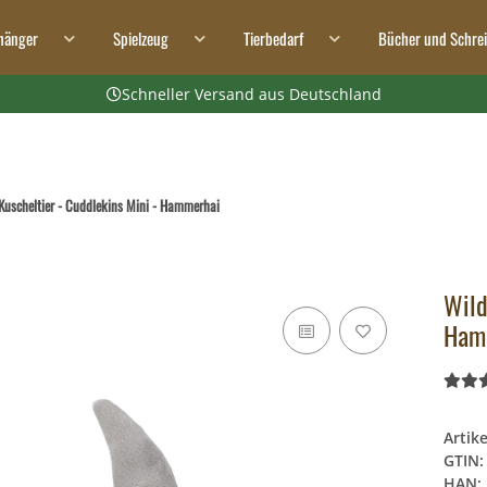
hänger
Spielzeug
Tierbedarf
Bücher und Schre
Schneller Versand aus Deutschland
 Kuscheltier - Cuddlekins Mini - Hammerhai
Wild
Ham
Artik
GTIN:
HAN: