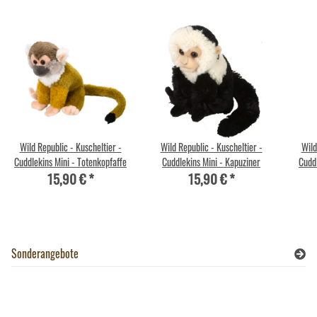
Wild Republic - Kuscheltier -
Wild Republic - Kuscheltier -
Wild
Cuddlekins Mini - Totenkopfaffe
Cuddlekins Mini - Kapuziner
Cuddl
15,90 €
*
15,90 €
*
Sonderangebote