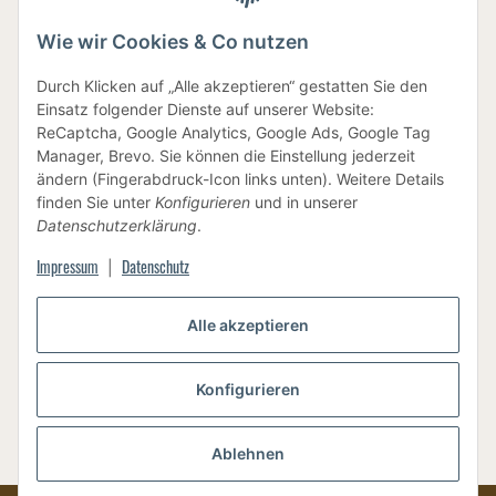
Wie wir Cookies & Co nutzen
IHRE DATEN SIND SICHER
Durch Klicken auf „Alle akzeptieren“ gestatten Sie den
Einsatz folgender Dienste auf unserer Website:
ReCaptcha, Google Analytics, Google Ads, Google Tag
Manager, Brevo. Sie können die Einstellung jederzeit
ändern (Fingerabdruck-Icon links unten). Weitere Details
finden Sie unter
Konfigurieren
und in unserer
BEWUSSTE VERPACKUNG
Datenschutzerklärung
.
Impressum
Datenschutz
|
Alle akzeptieren
Vertrag widerrufen
Konfigurieren
Ablehnen
Versand
* Alle Preise inkl. gesetzlicher USt., zzgl.