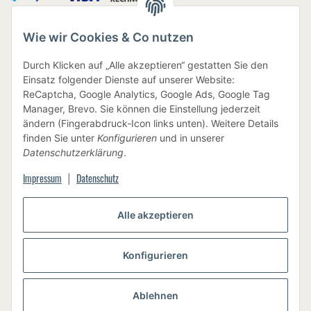
Wie wir Cookies & Co nutzen
IHRE DATEN SIND SICHER
Durch Klicken auf „Alle akzeptieren“ gestatten Sie den
Einsatz folgender Dienste auf unserer Website:
ReCaptcha, Google Analytics, Google Ads, Google Tag
Manager, Brevo. Sie können die Einstellung jederzeit
ändern (Fingerabdruck-Icon links unten). Weitere Details
finden Sie unter
Konfigurieren
und in unserer
BEWUSSTE VERPACKUNG
Datenschutzerklärung
.
Impressum
Datenschutz
|
Vertrag widerrufen
Alle akzeptieren
Konfigurieren
Versand
Ablehnen
* Alle Preise inkl. gesetzlicher USt., zzgl.