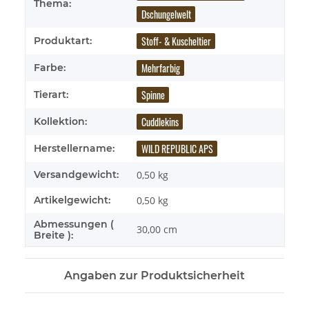
Thema:
Dschungelwelt
Stoff- & Kuscheltier
Produktart:
Mehrfarbig
Farbe:
Spinne
Tierart:
Cuddlekins
Kollektion:
WILD REPUBLIC APS
Herstellername:
Versandgewicht:
0,50 kg
Artikelgewicht:
0,50
kg
Abmessungen (
30,00 cm
Breite ):
Angaben zur Produktsicherheit