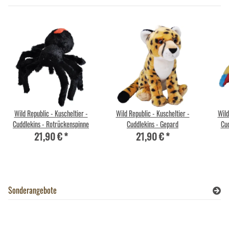
Wild Republic - Kuscheltier -
Wild Republic - Kuscheltier -
Wild
Cuddlekins - Rotrückenspinne
Cuddlekins - Gepard
Cud
21,90 €
*
21,90 €
*
Sonderangebote