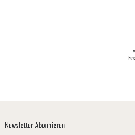
W
Kusc
Mon
Newsletter Abonnieren