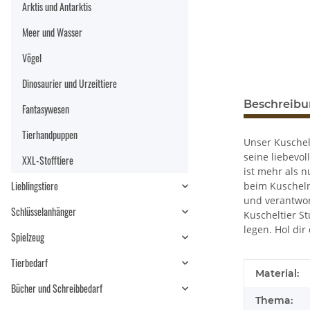
Arktis und Antarktis
Meer und Wasser
Vögel
Dinosaurier und Urzeittiere
Beschreib
Fantasywesen
Tierhandpuppen
Unser Kuschelt
seine liebevo
XXL-Stofftiere
ist mehr als 
Lieblingstiere
beim Kuscheln
und verantwor
Schlüsselanhänger
Kuscheltier S
legen. Hol dir
Spielzeug
Tierbedarf
Produkteig
Wert
Material:
Bücher und Schreibbedarf
Thema: