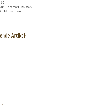
7,95 €
*
recycelt
j 60
,90 €
*
fart, Dänemark, DK-5500
@wildrepublic.com
ende Artikel: