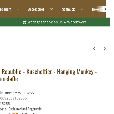
ibbedarf
Accessoires
Schmuck
Dekoration
Gratisgeschenk ab 35 € Warenwert
 Republic - Kuscheltier - Hanging Monkey -
melaffe
elnummer:
WR15255
0092389152555
15255
Dschungel und Regenwald
orie: