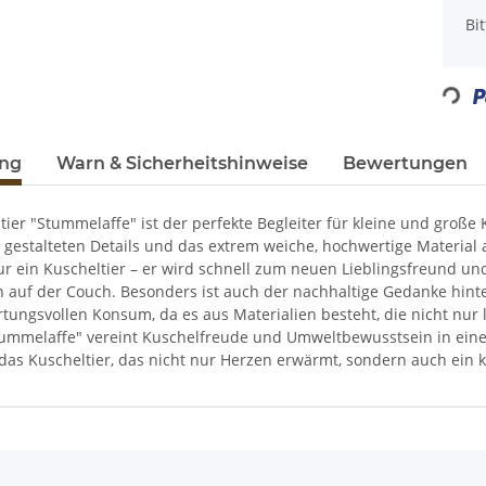
x
Bi
Loading...
ung
Warn & Sicherheitshinweise
Bewertungen
ier "Stummelaffe" ist der perfekte Begleiter für kleine und große
ll gestalteten Details und das extrem weiche, hochwertige Materia
nur ein Kuscheltier – er wird schnell zum neuen Lieblingsfreund u
 auf der Couch. Besonders ist auch der nachhaltige Gedanke hinte
tungsvollen Konsum, da es aus Materialien besteht, die nicht nur
tummelaffe" vereint Kuschelfreude und Umweltbewusstsein in einem 
 das Kuscheltier, das nicht nur Herzen erwärmt, sondern auch ein k
enschaft