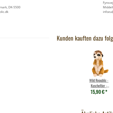
- Rabe
Fynsve
9,90 €
*
8
emark, DK-5500
Middel
lic.dk
infoeu
Kunden kauften dazu folg
Wild Republic -
Kuscheltier -
15,90 €
*
Cuddlekins Mini -
Erdmännchen