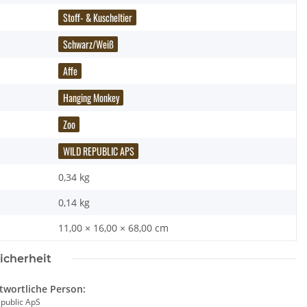
Stoff- & Kuscheltier
Schwarz/Weiß
Affe
Hanging Monkey
Zoo
WILD REPUBLIC APS
0,34 kg
0,14
kg
11,00 × 16,00 × 68,00 cm
icherheit
twortliche Person:
Notizbuch - Wolf - A5 -
Brixies Baustein Pferd
Wild R
epublic ApS