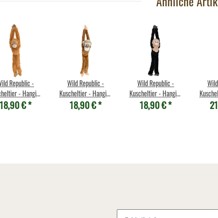
Ähnliche Artik
ild Republic -
Wild Republic -
Wild Republic -
Wild
heltier - Hanging
Kuscheltier - Hanging
Kuscheltier - Hanging
Kuschel
18,90 €
*
18,90 €
*
18,90 €
*
21
key - Orang-Utan
Monkey -
Monkey -
Monkey
Totenkopfaffe
Kapuzineraffe