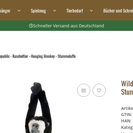
hänger
Spielzeug
Tierbedarf
Bücher und Schre
Schneller Versand aus Deutschland
epublic - Kuscheltier - Hanging Monkey - Stummelaffe
Wild
Stum
Artik
GTIN:
HAN:
Kateg