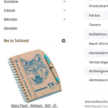
Accessoires
Produktart
Schmuck
Farbe:
Dekoration
Tierart:
Gutscheine
Kollektion:
Neu im Sortiment
Nach Einri
Hersteller
Versandge
Artikelgew
Abmessunge
Herstellerinf
Nature Planet - Notizbuch - Wolf - A5 -
Brixies Baustein Pfe
Wild Republic Eu