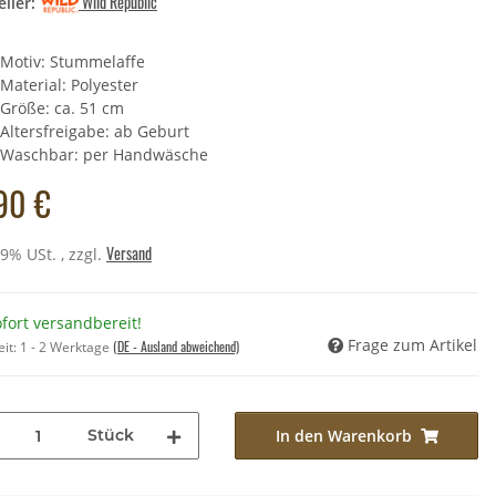
Wild Republic
ller:
Motiv: Stummelaffe
cheltier - Fuchs rötlich,
Material: Polyester
end - 16 cm
Größe: ca. 51 cm
,99 €
*
Altersfreigabe: ab Geburt
Waschbar: per Handwäsche
 Preis:
7,90 €
90 €
Versand
19% USt. , zzgl.
fort versandbereit!
Frage zum Artikel
(DE - Ausland abweichend)
eit:
1 - 2 Werktage
Stück
In den Warenkorb