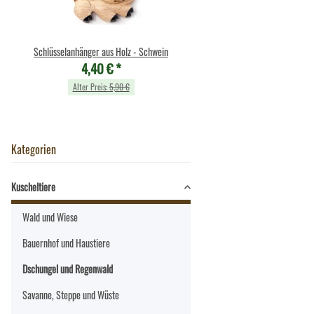
Schlüsselanhänger aus Holz - Schwein
Cornelissen - Kuscheltier - Fu
4,40 €
*
liegend - 16 cm
6,99 €
*
Alter Preis:
5,90 €
Alter Preis:
7,90 €
Kategorien
Kuscheltiere
Wald und Wiese
Bauernhof und Haustiere
Dschungel und Regenwald
Savanne, Steppe und Wüste