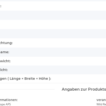
:
chtung:
name:
wicht:
icht:
n ( Länge × Breite × Höhe ):
Angaben zur Produkts
ormationen:
veran
rd
Wild Republic - Kuscheltier - Pocketkins Eco
Nature Planet - 
rope APS
Wild R