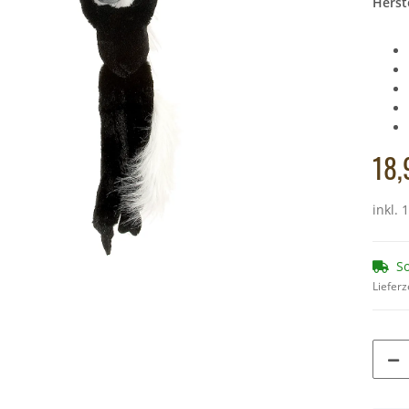
Herste
chs rötlich,
Schlüsselanhänger aus Holz - Schwein
Cornelissen - Kus
4,40 €
*
lieg
6
Alter Preis:
5,90 €
Alter
18,
inkl. 
So
Lieferz