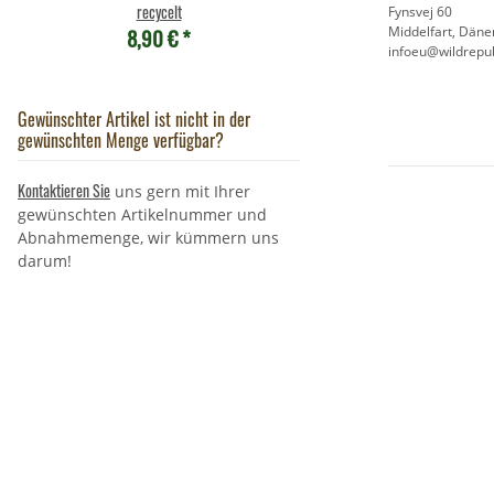
7,95 €
*
recycelt
Fynsvej 60
8,90 €
*
Middelfart, Dän
infoeu@wildrepub
Gewünschter Artikel ist nicht in der
gewünschten Menge verfügbar?
Kontaktieren Sie
uns gern mit Ihrer
gewünschten Artikelnummer und
Abnahmemenge, wir kümmern uns
darum!