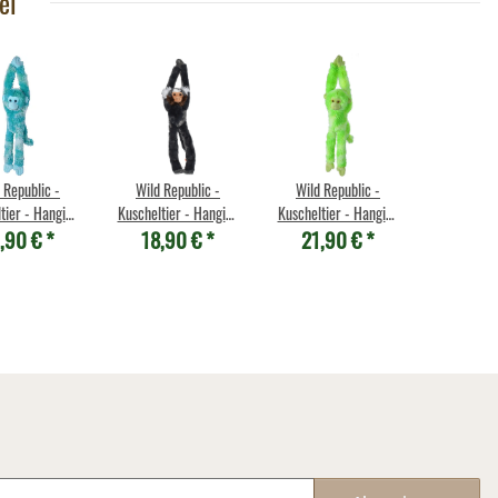
el
 Republic -
Wild Republic -
Wild Republic -
tier - Hanging
Kuscheltier - Hanging
Kuscheltier - Hanging
,90 €
*
18,90 €
*
21,90 €
*
 - Affe Vibes
Monkey -
Monkey - Affe Vibes
Blau
Marmosettenäffchen
Grün