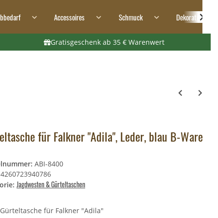
ibbedarf
Accessoires
Schmuck
Dekoration
Gratisgeschenk ab 35 € Warenwert
eltasche für Falkner "Adila", Leder, blau B-Ware
elnummer:
ABI-8400
4260723940786
Jagdwesten & Gürteltaschen
orie:
Gürteltasche für Falkner "Adila"