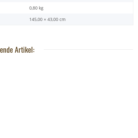
0,80
kg
145,00 × 43,00 cm
ende Artikel:
 Baustein Pferd
Brixies Baustein Schwan
Wild R
,95 €
*
7,95 €
*