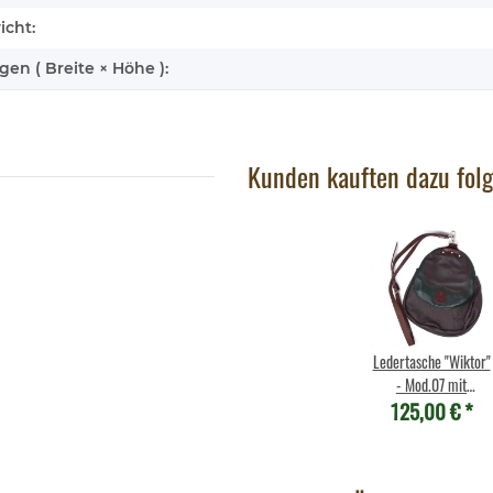
icht:
n ( Breite × Höhe ):
Kunden kauften dazu folg
Ledertasche "Wiktor"
wan
Wild Republic - Kuscheltier - Pocketkins Eco
Brixies
- Mod.07 mit
7
- Rabe
125,00 €
*
Stahlsteifigkeit,
9,90 €
*
drehbar