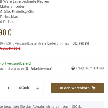
B-Ware Lagerbedingte Flecken
Material: Leder
Größe: Einheitsgröße
Farbe: blau
sselanhänger - Esel
6 Fächer
,90 €
*
90 €
 Preis:
8,90 €
Versand
 19% USt. , Versandkostenfreie Lieferung nach
DE
.
Preis: 54,90 €
fort versandbereit!
Frage zum Artikel
(DE - Ausland abweichend)
eit:
1 - 2 Werktage
Stück
In den Warenkorb
tte beachten Sie das Abnahmeintervall von 1 Stück.