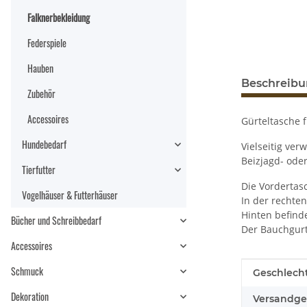
Falknerbekleidung
Federspiele
Hauben
Beschreib
Zubehör
Accessoires
Gürteltasche f
Hundebedarf
Vielseitig ver
Beizjagd- ode
Tierfutter
Die Vordertasc
Vogelhäuser & Futterhäuser
In der rechte
Hinten befind
Bücher und Schreibbedarf
Der Bauchgurt 
Accessoires
Schmuck
Produkteig
Wert
Geschlecht
Dekoration
Versandge