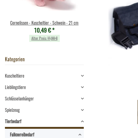
Cornelissen - Kuscheltier - Schwein - 21 cm
Plüsch Schlüsselanhänger
10,49 €
*
5,90 €
*
Alter Preis:
11,90 €
Alter Preis:
8,90 €
Kategorien
Kuscheltiere
Lieblingstiere
Schlüsselanhänger
Spielzeug
Tierbedarf
Falknereibedarf