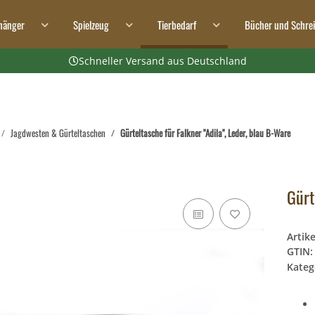
hänger
Spielzeug
Tierbedarf
Bücher und Schre
Schneller Versand aus Deutschland
Jagdwesten & Gürteltaschen
Gürteltasche für Falkner "Adila", Leder, blau B-Ware
Gürt
Artik
GTIN:
Kateg