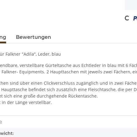
Loadin
ung
Bewertungen
ür Falkner "Adila", Leder, blau
wendbare, verstellbare Gürteltasche aus Echtleder in blau mit 6 Fäc
r Falkner- Equipments. 2 Haupttaschen mit jeweils zwei Fächern, 
hen sind über einen Clickverschluss zugänglich und in zwei Fächer
n Haupttasche befindet sich zusätzlich eine Fleischtasche, die per
et sich eine große durchgehende Rückentasche.
in der Länge verstellbar.
enschaft
:
wicht: