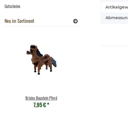
Gutscheine
Artikelgew
Abmessunge
Neu im Sortiment
Brixies Baustein Pferd
Brixies Baustein Sch
7,95 €
*
7,95 €
*