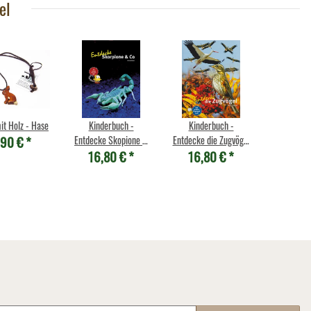
el
it Holz - Hase
Kinderbuch -
Kinderbuch -
,90 €
*
Entdecke Skopione &
Entdecke die Zugvögel
16,80 €
*
16,80 €
*
Co (48)
(8)