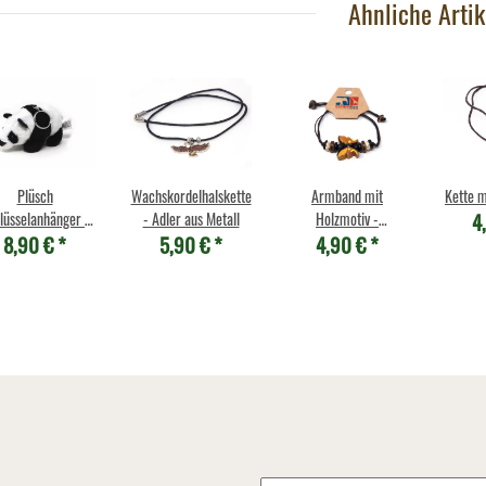
Ähnliche Artik
Plüsch
Wachskordelhalskette
Armband mit
Kette m
4
lüsselanhänger -
- Adler aus Metall
Holzmotiv -
8,90 €
*
5,90 €
*
4,90 €
*
Panda
Schmetterling