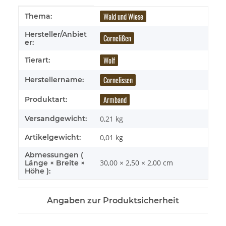
Produkteigenschaft
Wert
Wald und Wiese
Thema:
Hersteller/Anbiet
Cornelißen
er:
Wolf
Tierart:
Cornelissen
Herstellername:
Armband
Produktart:
Versandgewicht:
0,21 kg
Artikelgewicht:
0,01
kg
Abmessungen (
30,00 × 2,50 × 2,00 cm
Länge × Breite ×
Höhe ):
Angaben zur Produktsicherheit