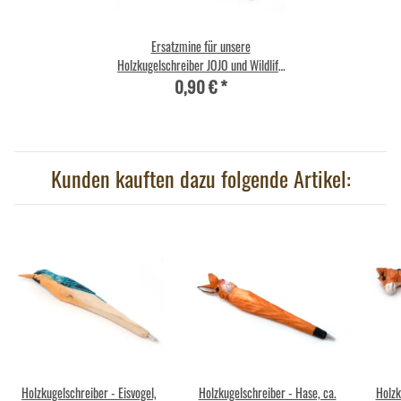
Ersatzmine für unsere
Holzkugelschreiber JOJO und Wildlife
0,90 €
*
Garden
Kunden kauften dazu folgende Artikel:
Holzkugelschreiber - Eisvogel,
Holzkugelschreiber - Hase, ca.
Holzk