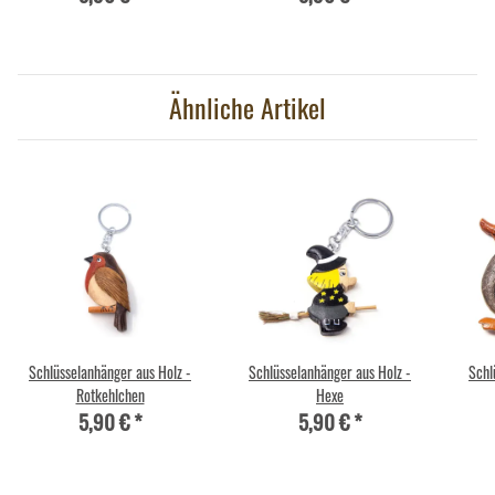
Ähnliche Artikel
Schlüsselanhänger aus Holz -
Schlüsselanhänger aus Holz -
Schl
Rotkehlchen
Hexe
5,90 €
*
5,90 €
*