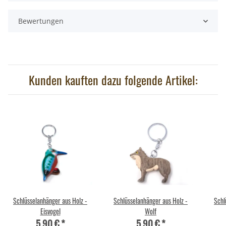
Bewertungen
Kunden kauften dazu folgende Artikel:
Schlüsselanhänger aus Holz -
Schlüsselanhänger aus Holz -
Schl
Eisvogel
Wolf
5,90 €
*
5,90 €
*