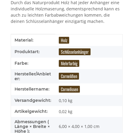
Durch das Naturprodukt Holz hat jeder Anhänger eine
individuelle Holzmaserung, dementsprechend kann es
auch zu leichten Farbabweichungen kommen, die
deinen Schlüsselanhänger einzigartig machen.
Produkteigenschaft
Wert
Holz
Material:
Schlüsselanhänger
Produktart:
Mehrfarbig
Farbe:
Hersteller/Anbiet
Cornelißen
er:
Cornelissen
Herstellername:
Versandgewicht:
0,10 kg
Artikelgewicht:
0,02
kg
Abmessungen (
6,00 × 4,00 × 1,00 cm
Länge × Breite ×
Höhe ):