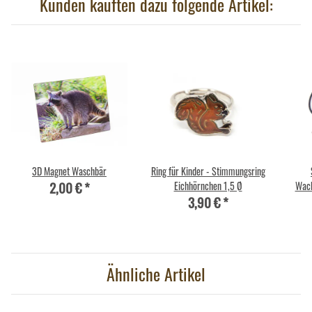
Kunden kauften dazu folgende Artikel:
3D Magnet Waschbär
Ring für Kinder - Stimmungsring
2,00 €
*
Eichhörnchen 1,5 Ø
Wach
3,90 €
*
Ähnliche Artikel