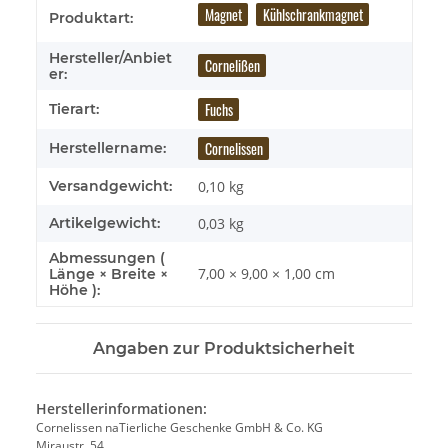
Produkteigenschaft
Wert
Magnet
Kühlschrankmagnet
Produktart:
Hersteller/Anbiet
Cornelißen
er:
Fuchs
Tierart:
Cornelissen
Herstellername:
Versandgewicht:
0,10 kg
Artikelgewicht:
0,03
kg
Abmessungen (
7,00 × 9,00 × 1,00 cm
Länge × Breite ×
Höhe ):
Angaben zur Produktsicherheit
Herstellerinformationen:
Cornelissen naTierliche Geschenke GmbH & Co. KG
Miraustr. 54