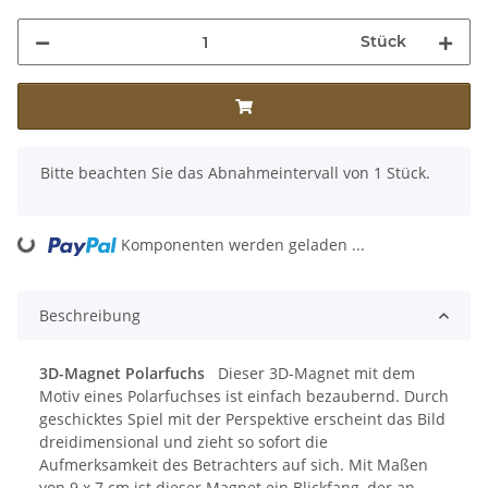
Stück
x
Bitte beachten Sie das Abnahmeintervall von 1 Stück.
ng...
Komponenten werden geladen ...
Beschreibung
3D-Magnet Polarfuchs
Dieser 3D-Magnet mit dem
Motiv eines Polarfuchses ist einfach bezaubernd. Durch
geschicktes Spiel mit der Perspektive erscheint das Bild
dreidimensional und zieht so sofort die
Aufmerksamkeit des Betrachters auf sich. Mit Maßen
von 9 x 7 cm ist dieser Magnet ein Blickfang, der an