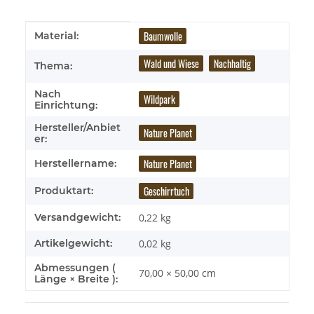
Produkteigenschaft
Wert
Baumwolle
Material:
Wald und Wiese
Nachhaltig
Thema:
Nach
Wildpark
Einrichtung:
Hersteller/Anbiet
Nature Planet
er:
Nature Planet
Herstellername:
Geschirrtuch
Produktart:
Versandgewicht:
0,22 kg
Artikelgewicht:
0,02
kg
Abmessungen (
70,00 × 50,00 cm
Länge × Breite ):