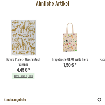
Ähnliche Artikel
Nature Planet - Geschirrtuch
Tragetasche OEKO Wilde Tiere
Natu
7,50 €
*
Savanne
4,45 €
*
Alter Preis:
8,90 €
Sonderangebote