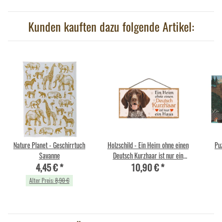
Kunden kauften dazu folgende Artikel:
Nature Planet - Geschirrtuch
Holzschild - Ein Heim ohne einen
Puz
Savanne
Deutsch Kurzhaar ist nur ein
4,45 €
*
10,90 €
*
Haus - 25 x 12,5 cm
Alter Preis:
8,90 €