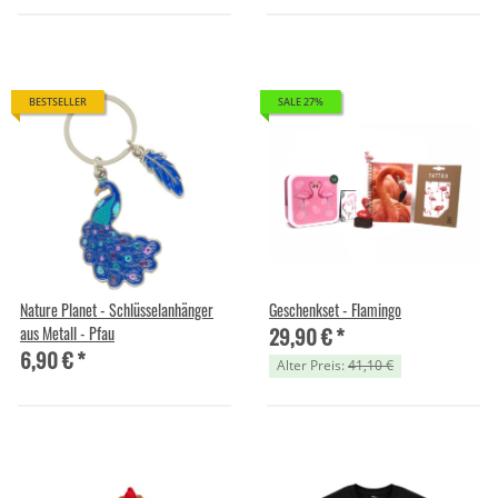
BESTSELLER
SALE 27%
Nature Planet - Schlüsselanhänger
Geschenkset - Flamingo
29,90 €
*
aus Metall - Pfau
6,90 €
*
Alter Preis:
41,10 €