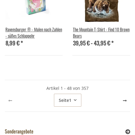
Ravensburger ® - Malen nach Zahlen
The Mountain T-Shirt - Find 10 Brown
- süßes Schlappohr
Bears
8,99 €
*
39,95 € -
43,95 €
*
Artikel 1 - 48 von 357
Seite
1
Sonderangebote