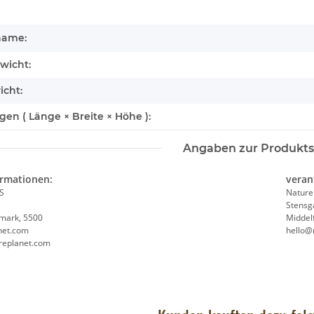
name:
wicht:
icht:
n ( Länge × Breite × Höhe ):
Angaben zur Produkts
ocketkins Eco
Nature Planet - Notizbuch - Wolf - A5 -
Brixies 
ormationen:
veran
7
recycelt
S
Nature
8,90 €
*
Stensg
emark, 5500
Middel
net.com
hello@
replanet.com