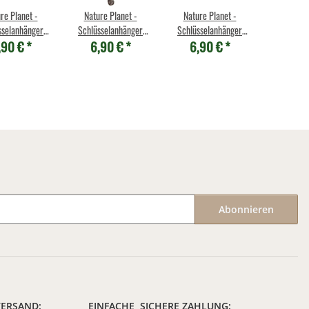
re Planet -
Nature Planet -
Nature Planet -
sselanhänger
Schlüsselanhänger
Schlüsselanhänger
,90 €
*
6,90 €
*
6,90 €
*
s Metall -
aus Metall -
aus Metall - Pinguin
eranodon
Meerestiere
Abonnieren
VERSAND:
EINFACHE, SICHERE ZAHLUNG: