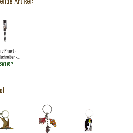
ende Artikel:
re Planet -
lschreiber -
,90 €
*
Katta
el