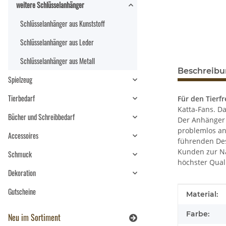
weitere Schlüsselanhänger
Schlüsselanhänger aus Kunststoff
Schlüsselanhänger aus Leder
Schlüsselanhänger aus Metall
Beschreib
Spielzeug
Tierbedarf
Für den Tierf
Katta-Fans. D
Bücher und Schreibbedarf
Der Anhänger 
problemlos an
Accessoires
führenden Des
Kunden zur Na
Schmuck
höchster Qual
Dekoration
Gutscheine
Produkteig
Wert
Material:
Farbe:
Neu im Sortiment