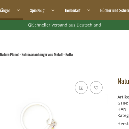
hänger
Spielzeug
Tierbedarf
Bücher und Schre
Schneller Versand aus Deutschland
Nature Planet - Schlüsselanhänger aus Metall - Katta
Natu
Artik
GTIN:
HAN:
Kateg
Herste