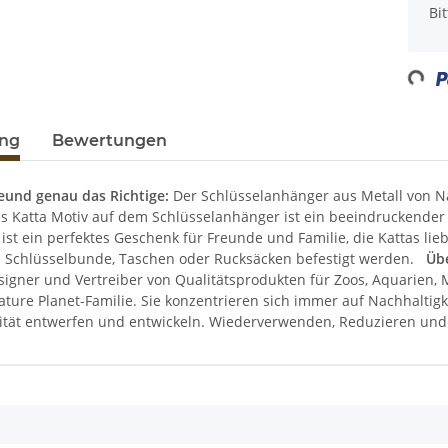
x
Bi
Loading
ung
Bewertungen
reund genau das Richtige:
Der Schlüsselanhänger aus Metall von Nat
as Katta Motiv auf dem Schlüsselanhänger ist ein beeindruckender 
ist ein perfektes Geschenk für Freunde und Familie, die Kattas li
 Schlüsselbunde, Taschen oder Rucksäcken befestigt werden.
Übe
igner und Vertreiber von Qualitätsprodukten für Zoos, Aquarien, 
ture Planet-Familie. Sie konzentrieren sich immer auf Nachhaltigk
ität entwerfen und entwickeln. Wiederverwenden, Reduzieren und 
enschaft