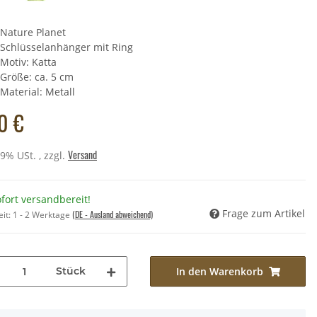
Nature Planet
Schlüsselanhänger mit Ring
scheltier - Grubenotter,
Motiv: Katta
grün gelb) - 44 cm
Größe: ca. 5 cm
,49 €
*
Material: Metall
Preis:
11,90 €
0 €
Versand
19% USt. , zzgl.
fort versandbereit!
Frage zum Artikel
(DE - Ausland abweichend)
eit:
1 - 2 Werktage
Stück
In den Warenkorb