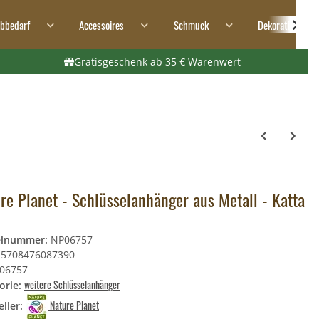
ibbedarf
Accessoires
Schmuck
Dekoration
Gratisgeschenk ab 35 € Warenwert
re Planet - Schlüsselanhänger aus Metall - Katta
elnummer:
NP06757
5708476087390
06757
weitere Schlüsselanhänger
orie:
Nature Planet
ller: