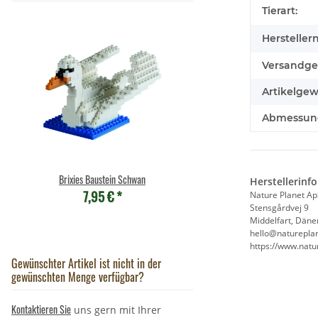
Tierart:
Hersteller
Versandge
Artikelgew
Abmessunge
Brixies Baustein Schwan
Wild Republic - Kuscheltier - P
Herstellerinf
7,95 €
*
- Rabe
Nature Planet Ap
9,90 €
*
Stensgårdvej 9
Middelfart, Dän
hello@naturepla
https://www.natu
Gewünschter Artikel ist nicht in der
gewünschten Menge verfügbar?
Kontaktieren Sie
uns gern mit Ihrer