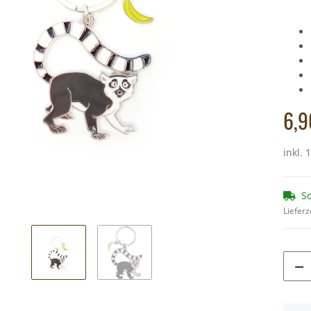
rubenotter,
Cornelissen - Kuscheltier - Schwein - 21 cm
Cornelissen - Ku
10,49 €
*
44 cm
Schlange (
10
Alter Preis:
11,90 €
Alter 
6,9
inkl. 
So
Lieferz