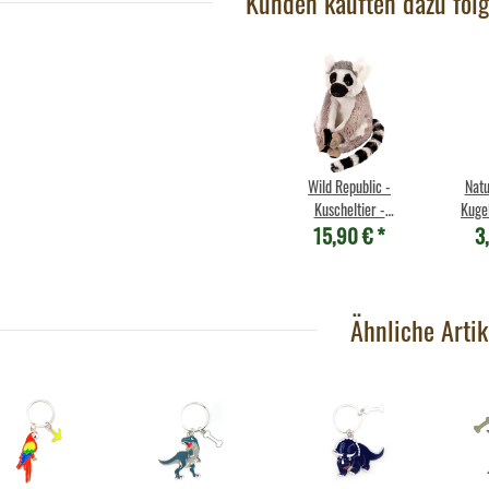
Kunden kauften dazu folg
Wild Republic -
Natu
Kuscheltier -
Kuge
15,90 €
*
3
Cuddlekins Mini -
Katta
Ähnliche Artik