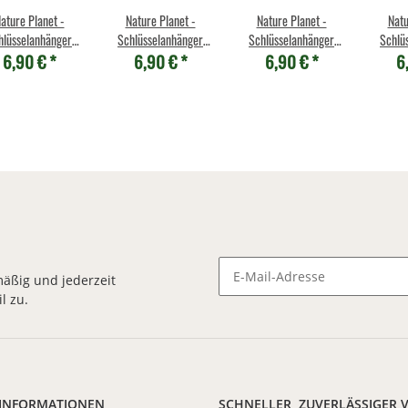
ature Planet -
Nature Planet -
Nature Planet -
Natu
hlüsselanhänger
Schlüsselanhänger
Schlüsselanhänger
Schlü
6,90 €
*
6,90 €
*
6,90 €
*
6
 Metall - Papagei
aus Metall - T-Rex
aus Metall -
au
Triceraptos
Pt
äßig und jederzeit
l zu.
Newsletter Abonnieren
 INFORMATIONEN
SCHNELLER, ZUVERLÄSSIGER 