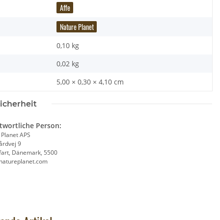
Affe
Nature Planet
0,10 kg
0,02
kg
5,00 × 0,30 × 4,10 cm
icherheit
Baustein Schwan
Wild Republic - Kuscheltier - Pocketkins Eco
Nat
twortliche Person:
,95 €
*
- Rabe
 Planet APS
9,90 €
*
årdvej 9
fart, Dänemark, 5500
natureplanet.com